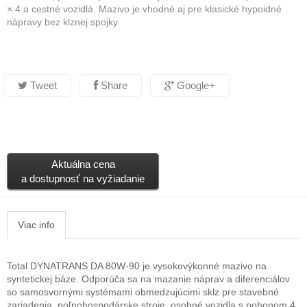
× 4 a cestné vozidlá. Mazivo je vhodné aj
pre klasické hypoidné
nápravy bez klznej spojky.
Tweet
Share
Google+
Aktuálna cena
a dostupnosť na vyžiadanie
Viac info
Total DYNATRANS DA 80W-90 je vysokovýkonné mazivo na
syntetickej báze. Odporúča sa na mazanie
náprav a diferenciálov
so samosvornými systémami obmedzujúcimi sklz pre stavebné
zariadenia, poľnohospodárske stroje, osobné vozidla s pohonom 4