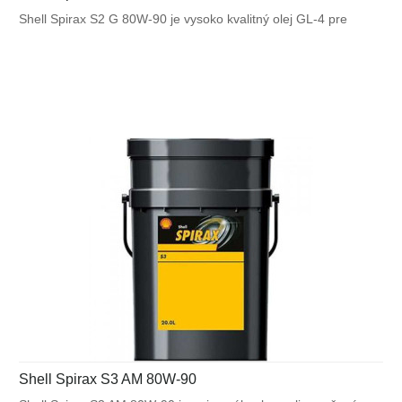
Shell Spirax S2 G 80W-90 je vysoko kvalitný olej GL-4 pre
manuálne prevodovky a rozvodovky. Poskytuje vynikajúci
mazací výkon v manuálnych prevodovkách motocyklov,
osobných automobilov a úžitkových vozidiel (cestných aj
mimocestných) prevádzkovaných v režimoch vysoká
rýchlosť/nízky krútiaci moment a nízka rýchlosť/vysoký krútiaci
moment. Vhodný pre synchronizované prevodovky.
Shell Spirax S3 AM 80W-90