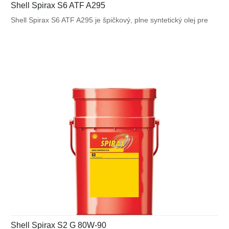
Shell Spirax S6 ATF A295
Shell Spirax S6 ATF A295 je špičkový, plne syntetický olej pre
ťažko namáhané automatické prevodovky špeciálne vyvinutý
a schválený pre použitie v aplikáciách vyžadujúce kvapaliny
Allison TES-295. Spirax S6 ATF A295 je schválený pre
predĺžené servisné intervaly a zachováva si svoje úžitkové
vlastnosti aj pri náročných prevádzkových podmienkach.
Shell Spirax S2 G 80W-90