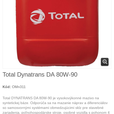
Total Dynatrans DA 80W-90
Kód:
OMn311
Total DYNATRANS DA 80W-90 je vysokovýkonné mazivo na
syntetickej báze. Odporúča sa na mazanie
náprav a diferenciálov
so samosvornými systémami obmedzujúcimi sklz pre stavebné
zariadenia, poľnohospodárske stroje, osobné vozidla s pohonom 4