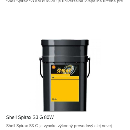
Shell Spirax S3 AM 80W-90 je univerzálna kvapalina určená pre
použitie v moderných prevodových a rozvodových sústavách
nákladných vozidiel ponúkajúca výhodu nasadenia jedného
prevodového oleja pre celú hnaciu sústavu. Špeciálne vybrané
minerálne základové oleje a nový typ prísad zabezpečujú
optimálne mazanie hnacieho ústrojenstva a umožňujú
predĺženie servisného intervalu.
Shell Spirax S3 G 80W
Shell Spirax S3 G je vysoko výkonný prevodový olej novej