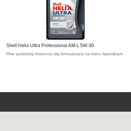
Shell Helix Ultra Professional AM-L 5W-30
Plne syntetický motorový olej formulovaný na mieru špeciálnym
požiadavkám výrobcov motorov. Navrhnutý na splnenie
náročných požiadaviek vysoko výkonných motorov BMW
a Mercedes - Benz a tiež pre motory vyžadujúce API SN / CF
alebo ACEA C3.