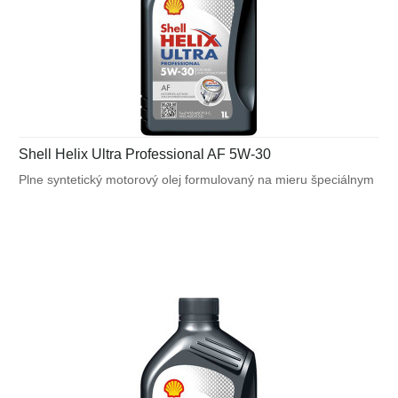
Shell Helix Ultra Professional AF 5W-30
Plne syntetický motorový olej formulovaný na mieru špeciálnym
požiadavkám výrobcov motorov. Navrhnutý na splnenie
náročných požiadaviek vysoko výkonných motorov Ford a tiež
pre motory vyžadujúce ACEA A5/B5.