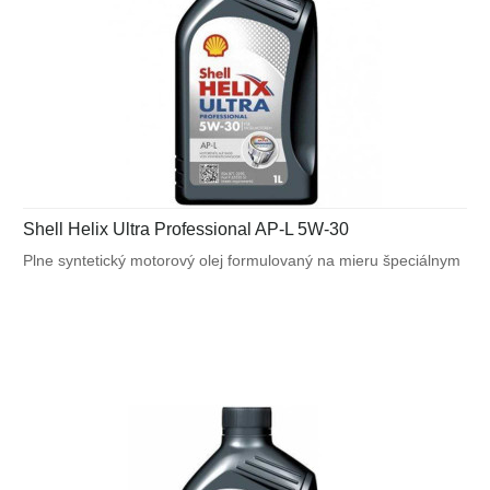
Shell Helix Ultra Professional AP-L 5W-30
Plne syntetický motorový olej formulovaný na mieru špeciálnym
požiadavkám výrobcov motorov. Navrhnutý na splnenie
náročných požiadaviek vysoko výkonných motorov Peugeot ,
Citroën a Fiat a tiež pre motory vyžadujúce ACEA C2.