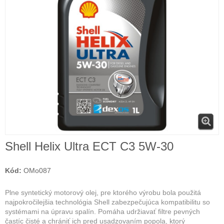
Shell Helix Ultra ECT C3 5W-30
Kód:
OMo087
Plne syntetický motorový olej, pre ktorého výrobu bola použitá
najpokročilejšia technológia Shell zabezpečujúca kompatibilitu so
systémami na úpravu spalín. Pomáha udržiavať filtre pevných
častíc čisté a chrániť ich pred usadzovaním popola, ktorý