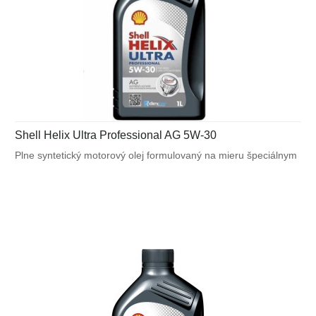
Shell Helix Ultra Professional AG 5W-30
Plne syntetický motorový olej formulovaný na mieru špeciálnym
požiadavkám výrobcov motorov. Navrhnutý na splnenie
náročných požiadaviek vysoko výkonných motorov General
Motors a tiež pre motory vyžadujúce API SN alebo ACEA C3.