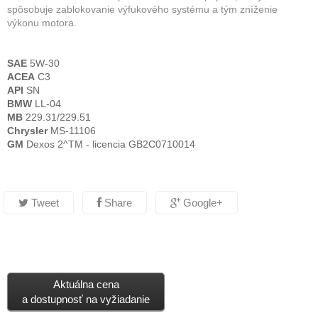
spôsobuje zablokovanie výfukového systému a tým zníženie
výkonu motora.
SAE
5W-30
ACEA
C3
API
SN
BMW
LL-04
MB
229.31/229.51
Chrysler
MS-11106
GM
Dexos 2^TM - licencia GB2C0710014
Tweet
Share
Google+
Aktuálna cena
a dostupnosť na vyžiadanie