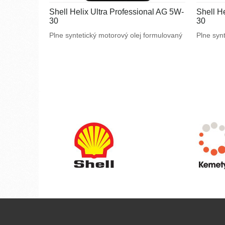
Shell Helix Ultra Professional AG 5W-
Shell H
30
30
Plne syntetický motorový olej formulovaný
Plne syn
na mieru špeciálnym požiadavkám
na mieru
výrobcov motorov. Navrhnutý na splnenie
výrobcov
náročných požiadaviek vysoko výkonných
náročnýc
motorov General Motors a tiež pre motory
motorov 
vyžadujúce API SN alebo ACEA C3.
vyžadujú