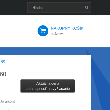
NÁKUPNÝ KOŠÍK
(prázdny)
W-60
-60
Aktuálna cena
a dostupnosť na vyžiadanie
e
 Je určený