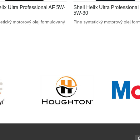
elix Ultra Professional AF 5W-
Shell Helix Ultra Professiona
5W-30
tetický motorový olej formulovaný
Plne syntetický motorový olej fo
 špeciálnym požiadavkám
na mieru špeciálnym požiadavká
 motorov. Navrhnutý na splnenie
výrobcov motorov. Navrhnutý na 
h požiadaviek vysoko výkonných
náročných požiadaviek vysoko v
Ford a tiež pre motory
motorov BMW a Mercedes - Benz 
ce ACEA A5/B5.
pre motory vyžadujúce API SN / 
ACEA C3.