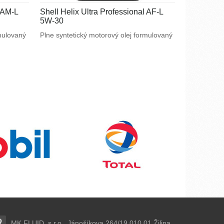
l AM-L
Shell Helix Ultra Professional AF-L
5W-30
rmulovaný
Plne syntetický motorový olej formulovaný
m
na mieru špeciálnym požiadavkám
splnenie
výrobcov motorov. Navrhnutý na splnenie
ýkonných
náročných požiadaviek vysoko výkonných
a tiež
motorov Ford, Jaguar a Mazda a tiež pre
CF alebo
motory vyžadujúce ACEA C1.
MK FLUID, s.r.o., Jánošíkova 264/19,010 01 Žilina