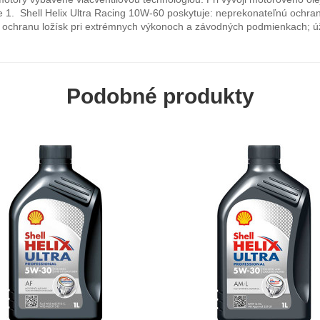
e 1. Shell Helix Ultra Racing 10W-60 poskytuje: neprekonateľnú ochran
nú ochranu ložísk pri extrémnych výkonoch a závodných podmienkach; úž
Podobné produkty