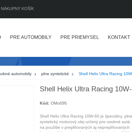
NÁKUPNÝ KOŠÍK
D
PRE AUTOMOBILY
PRE PRIEMYSEL
KONTAKT
sobné automobily
>
plne syntetické
>
Shell Helix Ultra Racing 10
Shell Helix Ultra Racing 10W
Kód:
OMo095
Shell Helix Ultra Racing 10W-60 je špeciálny, pln
syntetický motorový olej určený pre osobné autá.
na použitie v preplňovaných aj nepreplňovaných