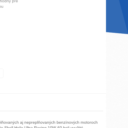
vhodný pre
ou
preplňovaných aj nepreplňovaných benzínových motoroch
e Shell Helix Ultra Racing 10W-60 boli využité