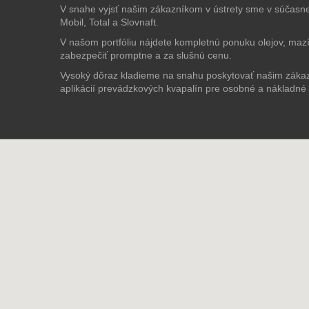
V snahe vyjsť našim zákazníkom v ústrety sme v súčasnej
Mobil, Total a Slovnaft.
V našom portfóliu nájdete kompletnú ponuku olejov, maz
zabezpečiť promptne a za slušnú cenu.
Vysoký dôraz kladieme na snahu poskytovať našim zákaz
aplikácií prevádzkových kvapalín pre osobné a nákladné v