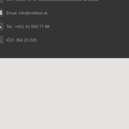
Email:
info@mkfluid.sk
Tel.: +421 41 500 77 88
IČO: 364 23 220