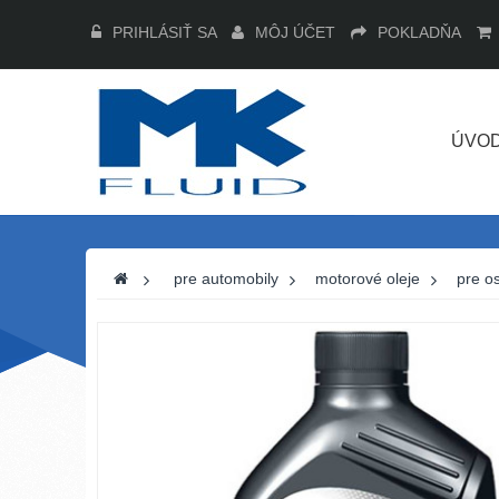
PRIHLÁSIŤ SA
MÔJ ÚČET
POKLADŇA
ÚVO
>
pre automobily
>
motorové oleje
>
pre o