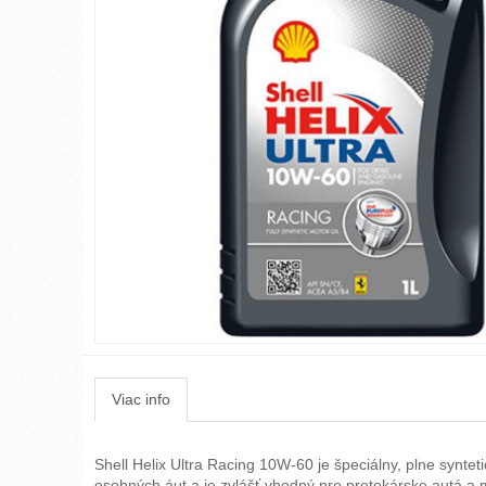
Viac info
Shell Helix Ultra Racing 10W-60 je špeciálny, plne synt
osobných áut a je zvlášť vhodný pre pretekárske autá a m