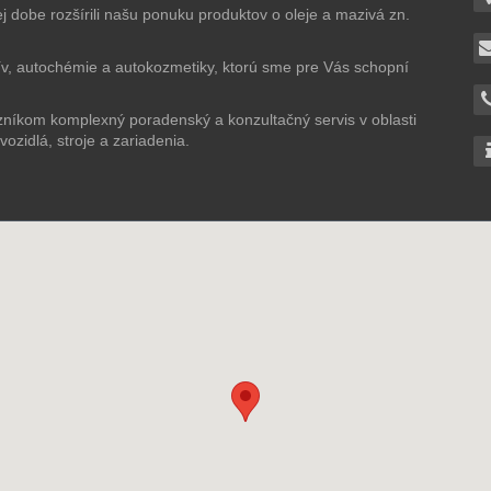
 dobe rozšírili našu ponuku produktov o oleje a mazivá zn.
ív, autochémie a autokozmetiky, ktorú sme pre Vás schopní
níkom komplexný poradenský a konzultačný servis v oblasti
ozidlá, stroje a zariadenia.