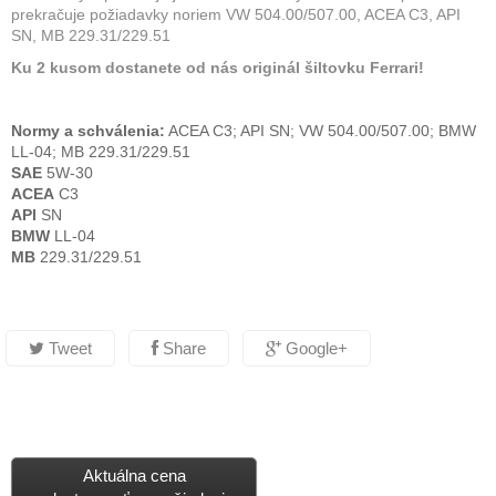
prekračuje požiadavky noriem VW 504.00/507.00, ACEA C3, API
SN, MB 229.31/229.51
Ku 2 kusom dostanete od nás originál šiltovku Ferrari!
Normy a schválenia:
ACEA C3; API SN; VW 504.00/507.00; BMW
LL-04; MB 229.31/229.51
SAE
5W-30
ACEA
C3
API
SN
BMW
LL-04
MB
229.31/229.51
Tweet
Share
Google+
Aktuálna cena