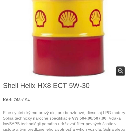
Shell Helix HX8 ECT 5W-30
Kód:
OMo194
Plne syntetický motorový olej pre benzínové, diesel aj LPG motory.
Spĺňa technicky náročné špecifikácie
VW 504.00/507.00
. Vďaka
lowSAPS technológii pomáha udržiavať filter pevných častíc v
čistote a tým predlžuje jeho životnosť a výkon vozidla. Spĺňa alebo