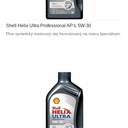
Shell Helix Ultra Professional AP-L 5W-30
Plne syntetický motorový olej formulovaný na mieru špeciálnym
požiadavkám výrobcov motorov. Navrhnutý na splnenie
náročných požiadaviek vysoko výkonných motorov Peugeot ,
Citroën a Fiat a tiež pre motory vyžadujúce ACEA C2.