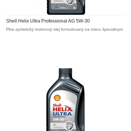
Shell Helix Ultra Professional AG 5W-30
Plne syntetický motorový olej formulovaný na mieru špeciálnym
požiadavkám výrobcov motorov. Navrhnutý na splnenie
náročných požiadaviek vysoko výkonných motorov General
Motors a tiež pre motory vyžadujúce API SN alebo ACEA C3.