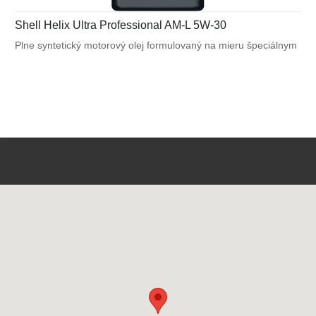
Shell Helix Ultra Professional AM-L 5W-30
Plne syntetický motorový olej formulovaný na mieru špeciálnym
požiadavkám výrobcov motorov. Navrhnutý na splnenie
náročných požiadaviek vysoko výkonných motorov BMW
a Mercedes - Benz a tiež pre motory vyžadujúce API SN / CF
alebo ACEA C3.