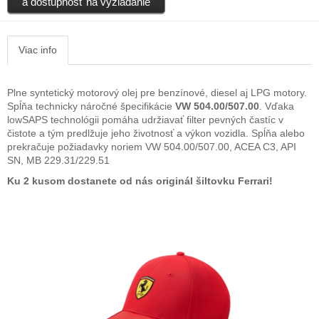
a dostupnosť na vyžiadanie
Viac info
Plne syntetický motorový olej pre benzínové, diesel aj LPG motory.
Spĺňa technicky náročné špecifikácie
VW 504.00/507.00
. Vďaka
lowSAPS technológii pomáha udržiavať filter pevných častíc v
čistote a tým predlžuje jeho životnosť a výkon vozidla. Spĺňa alebo
prekračuje požiadavky noriem VW 504.00/507.00, ACEA C3, API
SN, MB 229.31/229.51
Ku 2 kusom dostanete od nás originál šiltovku Ferrari!