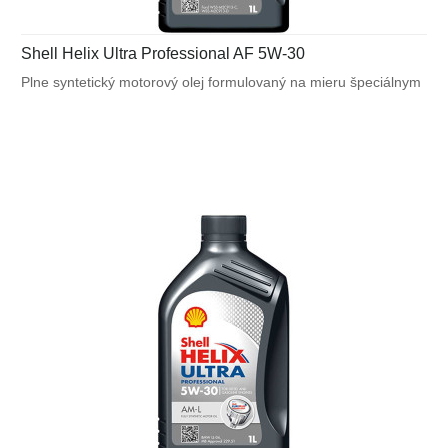
Shell Helix Ultra Professional AF 5W-30
Plne syntetický motorový olej formulovaný na mieru špeciálnym
požiadavkám výrobcov motorov. Navrhnutý na splnenie
náročných požiadaviek vysoko výkonných motorov Ford a tiež
pre motory vyžadujúce ACEA A5/B5.