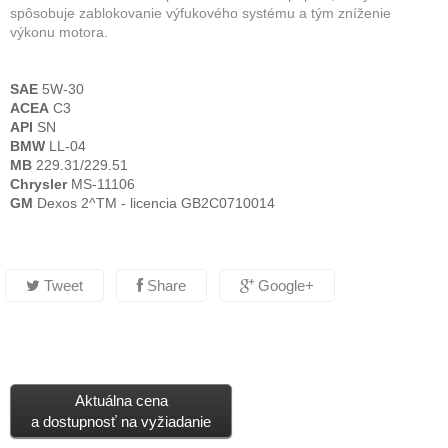
spôsobuje zablokovanie výfukového systému a tým zníženie
výkonu motora.
SAE
5W-30
ACEA
C3
API
SN
BMW
LL-04
MB
229.31/229.51
Chrysler
MS-11106
GM
Dexos 2^TM - licencia GB2C0710014
Tweet
Share
Google+
Aktuálna cena
a dostupnosť na vyžiadanie