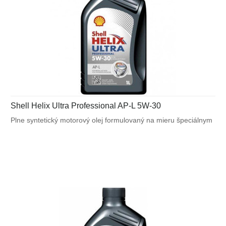
Shell Helix Ultra Professional AP-L 5W-30
Plne syntetický motorový olej formulovaný na mieru špeciálnym
požiadavkám výrobcov motorov. Navrhnutý na splnenie
náročných požiadaviek vysoko výkonných motorov Peugeot ,
Citroën a Fiat a tiež pre motory vyžadujúce ACEA C2.