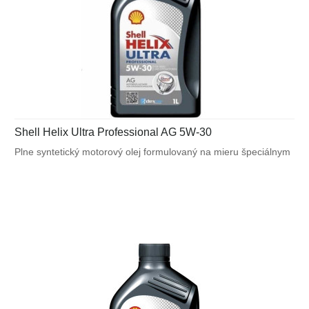
Shell Helix Ultra Professional AG 5W-30
Plne syntetický motorový olej formulovaný na mieru špeciálnym
požiadavkám výrobcov motorov. Navrhnutý na splnenie
náročných požiadaviek vysoko výkonných motorov General
Motors a tiež pre motory vyžadujúce API SN alebo ACEA C3.