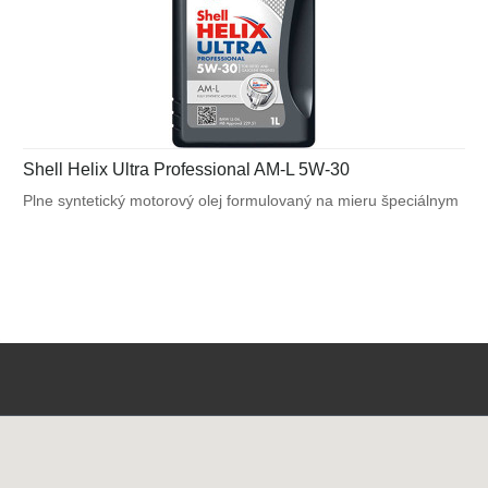
Shell Helix Ultra Professional AM-L 5W-30
Plne syntetický motorový olej formulovaný na mieru špeciálnym
požiadavkám výrobcov motorov. Navrhnutý na splnenie
náročných požiadaviek vysoko výkonných motorov BMW
a Mercedes - Benz a tiež pre motory vyžadujúce API SN / CF
alebo ACEA C3.