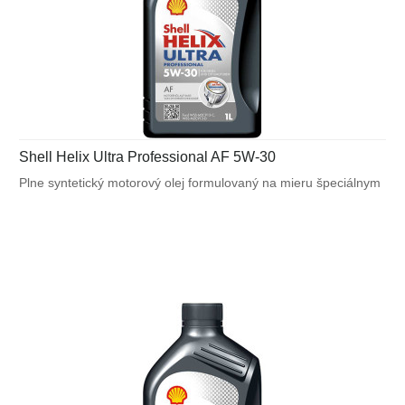
Shell Helix Ultra Professional AF 5W-30
Plne syntetický motorový olej formulovaný na mieru špeciálnym
požiadavkám výrobcov motorov. Navrhnutý na splnenie
náročných požiadaviek vysoko výkonných motorov Ford a tiež
pre motory vyžadujúce ACEA A5/B5.