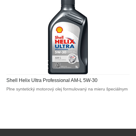
Shell Helix Ultra Professional AM-L 5W-30
Plne syntetický motorový olej formulovaný na mieru špeciálnym
požiadavkám výrobcov motorov. Navrhnutý na splnenie
náročných požiadaviek vysoko výkonných motorov BMW
a Mercedes - Benz a tiež pre motory vyžadujúce API SN / CF
alebo ACEA C3.