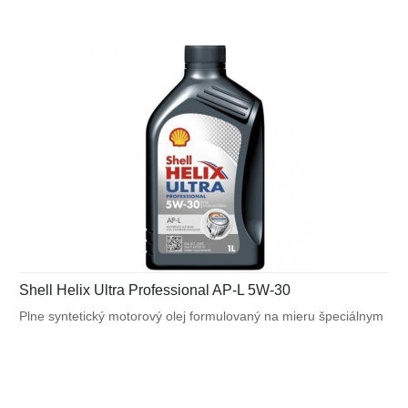
Shell Helix Ultra Professional AP-L 5W-30
Plne syntetický motorový olej formulovaný na mieru špeciálnym
požiadavkám výrobcov motorov. Navrhnutý na splnenie
náročných požiadaviek vysoko výkonných motorov Peugeot ,
Citroën a Fiat a tiež pre motory vyžadujúce ACEA C2.