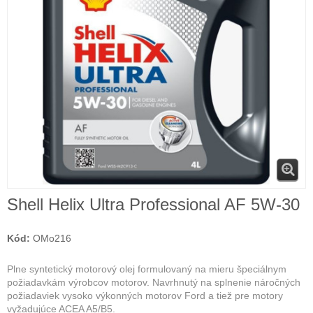
Shell Helix Ultra Professional AF 5W-30
Kód:
OMo216
Plne syntetický motorový olej formulovaný na mieru špeciálnym
požiadavkám výrobcov motorov. Navrhnutý na splnenie náročných
požiadaviek vysoko výkonných motorov Ford a tiež pre motory
vyžadujúce ACEA A5/B5.