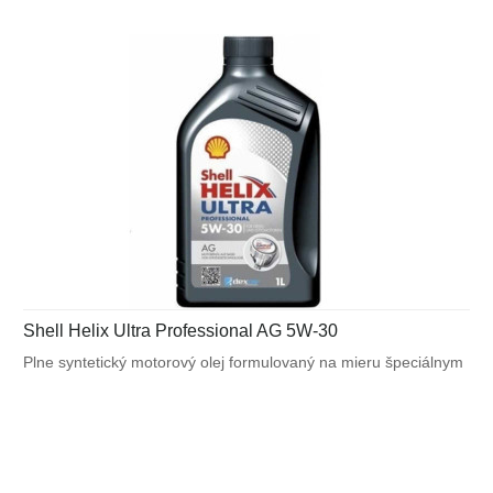
Shell Helix Ultra Professional AG 5W-30
Plne syntetický motorový olej formulovaný na mieru špeciálnym
požiadavkám výrobcov motorov. Navrhnutý na splnenie
náročných požiadaviek vysoko výkonných motorov General
Motors a tiež pre motory vyžadujúce API SN alebo ACEA C3.