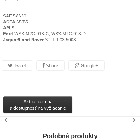
SAE
5W-30
ACEA
A5/B5
API
SL
Ford
WSS-M2C-913-C, WSS-M2C-913-D
Jaguar/Land Rover
STJLR.03.5003
Tweet
Share
Google+
Aktuálna cena
a dostupnosť na vyžiadanie
‹
›
Podobné produkty