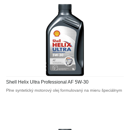
Shell Helix Ultra Professional AF 5W-30
Plne syntetický motorový olej formulovaný na mieru špeciálnym
požiadavkám výrobcov motorov. Navrhnutý na splnenie
náročných požiadaviek vysoko výkonných motorov Ford a tiež
pre motory vyžadujúce ACEA A5/B5.