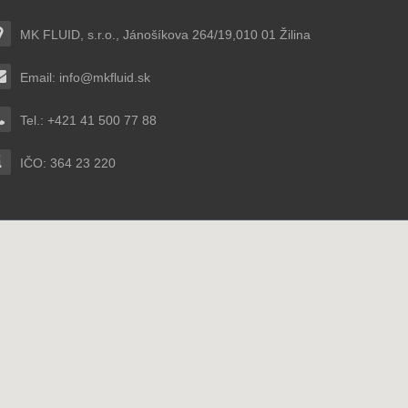
MK FLUID, s.r.o., Jánošíkova 264/19,010 01 Žilina
Email:
info@mkfluid.sk
Tel.: +421 41 500 77 88
IČO: 364 23 220