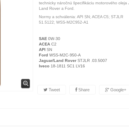
technicky náročnú špecifikáciu motorového oleja 
Land Rover a Ford.
Normy a schválenia: API SN; ACEA C5; STJLR
51.5122; WSS-M2C952-A1
SAE
0W-30
ACEA
C2
API
SN
Ford
WSS-M2C-950-A
Jaguar/Land Rover
STJLR .03.5007
Iveco
18-1811 SC1 LV16
Tweet
Share
Google+