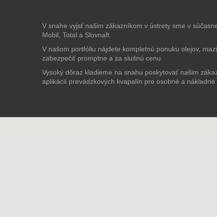
V snahe vyjsť našim zákazníkom v ústrety sme v súčasnej
Mobil, Total a Slovnaft.
V našom portfóliu nájdete kompletnú ponuku olejov, maz
zabezpečiť promptne a za slušnú cenu.
Vysoký dôraz kladieme na snahu poskytovať našim zákaz
aplikácií prevádzkových kvapalín pre osobné a nákladné v