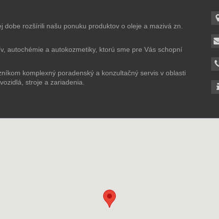
 dobe rozšírili našu ponuku produktov o oleje a mazivá zn.
ív, autochémie a autokozmetiky, ktorú sme pre Vás schopní
níkom komplexný poradenský a konzultačný servis v oblasti
ozidlá, stroje a zariadenia.