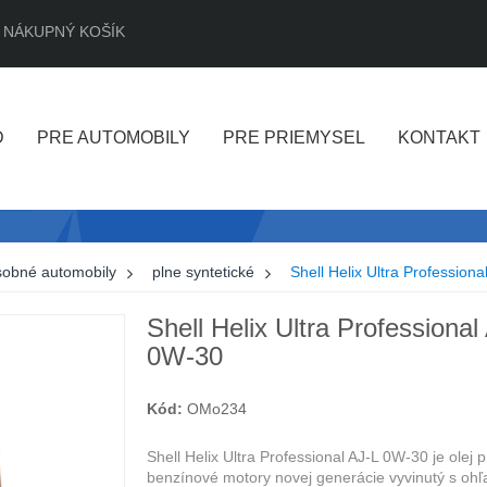
NÁKUPNÝ KOŠÍK
D
PRE AUTOMOBILY
PRE PRIEMYSEL
KONTAKT
sobné automobily
>
plne syntetické
>
Shell Helix Ultra Profession
Shell Helix Ultra Professional
0W-30
Kód:
OMo234
Shell Helix Ultra Professional AJ-L 0W-30 je olej p
benzínové motory novej generácie vyvinutý s oh