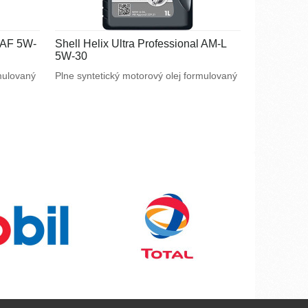
l AF 5W-
Shell Helix Ultra Professional AM-L
5W-30
rmulovaný
Plne syntetický motorový olej formulovaný
m
na mieru špeciálnym požiadavkám
splnenie
výrobcov motorov. Navrhnutý na splnenie
ýkonných
náročných požiadaviek vysoko výkonných
motorov BMW a Mercedes - Benz a tiež
pre motory vyžadujúce API SN / CF alebo
ACEA C3.