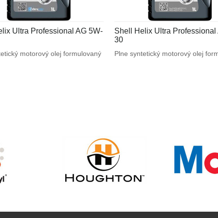
elix Ultra Professional AG 5W-
Shell Helix Ultra Professiona
30
tetický motorový olej formulovaný
Plne syntetický motorový olej fo
 špeciálnym požiadavkám
na mieru špeciálnym požiadavká
 motorov. Navrhnutý na splnenie
výrobcov motorov. Navrhnutý na 
h požiadaviek vysoko výkonných
náročných požiadaviek vysoko v
General Motors a tiež pre motory
motorov Ford a tiež pre motory
ce API SN alebo ACEA C3.
vyžadujúce ACEA A5/B5.