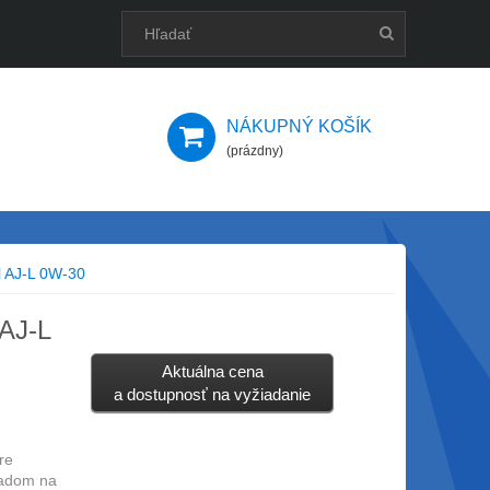
NÁKUPNÝ KOŠÍK
(prázdny)
al AJ-L 0W-30
 AJ-L
Aktuálna cena
a dostupnosť na vyžiadanie
re
ľadom na