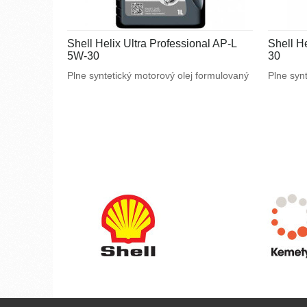
Shell Helix Ultra Professional AP-L
Shell H
5W-30
30
Plne syntetický motorový olej formulovaný
Plne syn
na mieru špeciálnym požiadavkám
na mieru
výrobcov motorov. Navrhnutý na splnenie
výrobcov
náročných požiadaviek vysoko výkonných
náročnýc
motorov Peugeot , Citroën a Fiat a tiež pre
motorov 
motory vyžadujúce ACEA C2.
vyžadujú