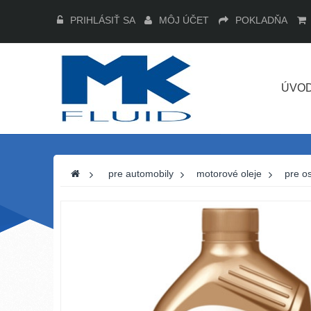
PRIHLÁSIŤ SA
MÔJ ÚČET
POKLADŇA
ÚVO
>
pre automobily
>
motorové oleje
>
pre o