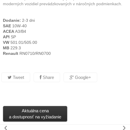
moderných vozidiel prevádzkovaných v náročných podmienkach.
Dodanie:
2-3 dni
SAE
10W-40
ACEA
A3/B4
API
SP
VW
501.01/505.00
MB
229.3
Renault
RN0710/RN0700
Tweet
Share
Google+
Aktuálna cena
a dostupnosť na vyžiadanie
‹
›