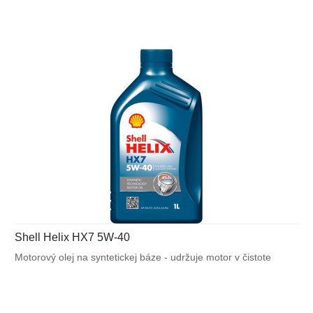
Shell Helix HX7 5W-40
Motorový olej na syntetickej báze - udržuje motor v čistote
a zabezpečuje jeho efektívnu prevádzku. Shell Helix HX7 bráni
tvorbe usadenín a kalov v motore, čím zaisťuje jeho čistotu
a efektívnu prevádzku. Je vhodný pre použitie v širokom
rozsahu moderných vozidiel prevádzkovaných v náročných