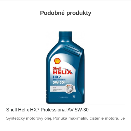
Podobné produkty
Shell Helix HX7 Professional AV 5W-30
Syntetický motorový olej. Ponúka maximálnu čistenie motora. Je
navrhnutý špeciálne pre naftové motory čerpadlo-tryska
koncernu VW, ktoré požadujú normu VW 505.01. Motorový olej