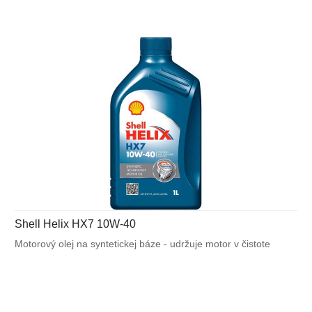
podmienkach.
Shell Helix HX7 10W-40
Motorový olej na syntetickej báze - udržuje motor v čistote
a zabezpečuje jeho efektívnu prevádzku. Shell Helix HX7 bráni
tvorbe usadenín a kalov v motore, čím zaisťuje jeho čistotu
a efektívnu prevádzku. Je vhodný pre použitie v širokom
rozsahu moderných vozidiel prevádzkovaných v náročných
podmienkach.