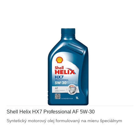
na syntetickej báze - formulovaný na mieru špeciálnym
požiadavkám výrobcov automobilov. Navrhnutý na splnenie
náročných požiadaviek vysoko výkonných motorov Audi a VW
a tiež pre motory vyžadujúce ACEA C3.
Shell Helix HX7 Professional AF 5W-30
Syntetický motorový olej formulovaný na mieru špeciálnym
požiadavkám výrobcov motorov. Navrhnutý na splnenie
náročných požiadaviek vysoko výkonných motorov Ford a tiež
pre motory vyžadujúce ACEA A5/B5.