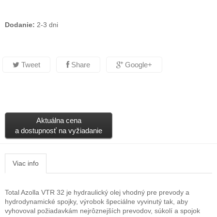
Dodanie:
2-3 dni
Tweet
Share
Google+
Aktuálna cena
a dostupnosť na vyžiadanie
Viac info
Total Azolla VTR 32 je hydraulický olej vhodný pre prevody a
hydrodynamické spojky, výrobok špeciálne vyvinutý tak, aby
vyhovoval požiadavkám nejrôznejších prevodov, súkolí a spojok