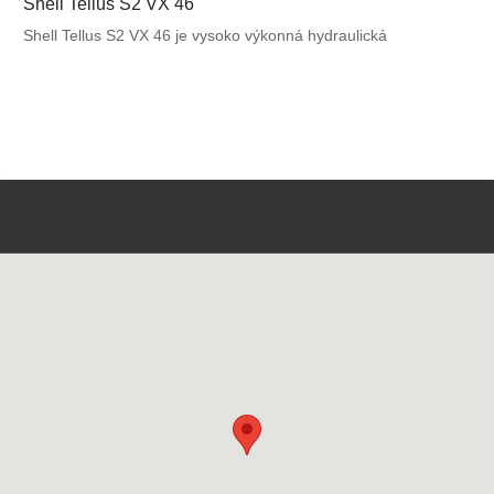
Shell Tellus S2 VX 46
Shell Tellus S2 VX 46 je vysoko výkonná hydraulická
kvapalina, ktorá využíva unikátnu patentovanú technológiu
Shell pre zabezpečenie výnimočnej ochrany a výkonu vo
väčšine mobilných zariadení a v ďalších aplikáciách
vystavených veľkému výkyvu okolitých a pracovných teplôt.