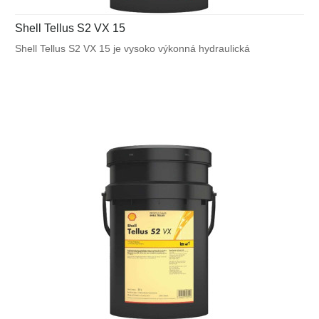
Shell Tellus S2 VX 15
Shell Tellus S2 VX 15 je vysoko výkonná hydraulická
kvapalina, ktorá využíva unikátnu patentovanú technológiu
Shell pre zabezpečenie výnimočnej ochrany a výkonu vo
väčšine mobilných zariadení a v ďalších aplikáciách
vystavených veľkému výkyvu okolitých a pracovných teplôt.