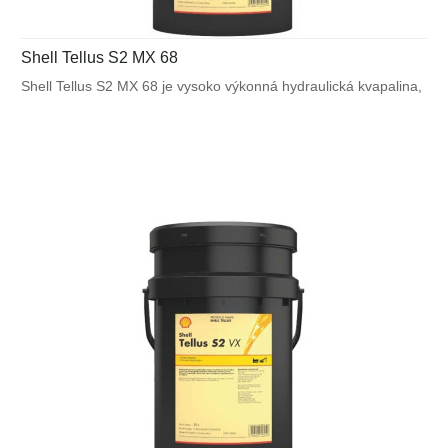
Shell Tellus S2 MX 68
Shell Tellus S2 MX 68 je vysoko výkonná hydraulická kvapalina,
ktorá využíva unikátnu patentovanú technológiu Shell pre
zabezpečenie výnimočnej ochrany a výkonu vo väčšine
výrobných a mnohých mobilných zariadeniach. Bráni poruchám
spôsobeným vplyvom teplôt alebo mechanického namáhania.