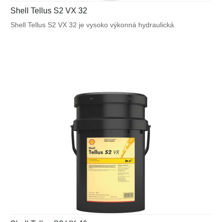
Shell Tellus S2 VX 32
Shell Tellus S2 VX 32 je vysoko výkonná hydraulická
kvapalina, ktorá využíva unikátnu patentovanú technológiu
Shell pre zabezpečenie výnimočnej ochrany a výkonu vo
väčšine mobilných zariadení a v ďalších aplikáciách
vystavených veľkému výkyvu okolitých a pracovných teplôt.