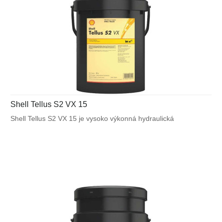
Shell Tellus S2 VX 15
Shell Tellus S2 VX 15 je vysoko výkonná hydraulická
kvapalina, ktorá využíva unikátnu patentovanú technológiu
Shell pre zabezpečenie výnimočnej ochrany a výkonu vo
väčšine mobilných zariadení a v ďalších aplikáciách
vystavených veľkému výkyvu okolitých a pracovných teplôt.