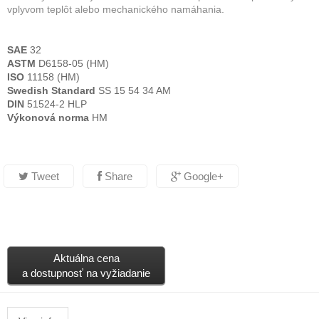
vplyvom teplôt alebo mechanického namáhania.
SAE
32
ASTM
D6158-05 (HM)
ISO
11158 (HM)
Swedish Standard
SS 15 54 34 AM
DIN
51524-2 HLP
Výkonová norma
HM
Tweet
Share
Google+
Aktuálna cena
a dostupnosť na vyžiadanie