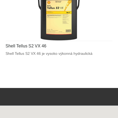
Shell Tellus S2 VX 46
Shell Tellus S2 VX 46 je vysoko výkonná hydraulická
kvapalina, ktorá využíva unikátnu patentovanú technológiu
Shell pre zabezpečenie výnimočnej ochrany a výkonu vo
väčšine mobilných zariadení a v ďalších aplikáciách
vystavených veľkému výkyvu okolitých a pracovných teplôt.