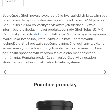
Viac info
Spoločnosť Shell inovuje svoje portfólio hydraulických kvapalín radu
Shell Tellus. Nový obchodný názov radu Shell Tellus S2 M je teraz
Shell Tellus S2 MX vo všetkých viskozitných triedach. Bližšie
informácie o výhodách novej produktovej rady Shell Telus S2 MX
Vám poskytne tekto
dokument
. Tellus S2 MX 32 je vysoko výkonná
hydraulická kvapalina, ktorá využíva unikátnu patentovanú
technológiu Shell pre zabezpečenie výnimočnej ochrany a výkonu
vo väčšine výrobných a mnohých mobilných zariadeniach. Bráni
poruchám spôsobeným vplyvom teplôt alebo mechanického
namáhania. Pomáha predchádzať tvorbe škodlivých usadenín,
ktoré môžu znížiť účinnosť hydraulického systému.
‹
›
Podobné produkty