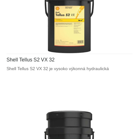
Shell Tellus S2 VX 32
Shell Tellus S2 VX 32 je vysoko výkonná hydraulická
kvapalina, ktorá využíva unikátnu patentovanú technológiu
Shell pre zabezpečenie výnimočnej ochrany a výkonu vo
väčšine mobilných zariadení a v ďalších aplikáciách
vystavených veľkému výkyvu okolitých a pracovných teplôt.