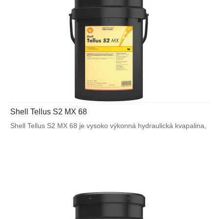
Shell Tellus S2 MX 68
Shell Tellus S2 MX 68 je vysoko výkonná hydraulická kvapalina,
ktorá využíva unikátnu patentovanú technológiu Shell pre
zabezpečenie výnimočnej ochrany a výkonu vo väčšine
výrobných a mnohých mobilných zariadeniach. Bráni poruchám
spôsobeným vplyvom teplôt alebo mechanického namáhania.