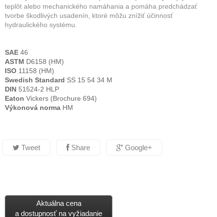
teplôt alebo mechanického namáhania a pomáha predchádzať
tvorbe škodlivých usadenín, ktoré môžu znížiť účinnosť
hydraulického systému.
SAE
46
ASTM
D6158 (HM)
ISO
11158 (HM)
Swedish Standard
SS 15 54 34 M
DIN
51524-2 HLP
Eaton
Vickers (Brochure 694)
Výkonová norma
HM
Tweet
Share
Google+
Aktuálna cena
a dostupnosť na vyžiadanie