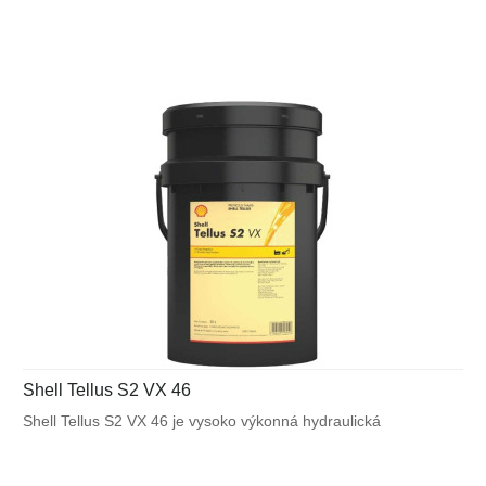
väčšine mobilných zariadení a v ďalších aplikáciách
vystavených veľkému výkyvu okolitých a pracovných teplôt.
Shell Tellus S2 VX 46
Shell Tellus S2 VX 46 je vysoko výkonná hydraulická
kvapalina, ktorá využíva unikátnu patentovanú technológiu
Shell pre zabezpečenie výnimočnej ochrany a výkonu vo
väčšine mobilných zariadení a v ďalších aplikáciách