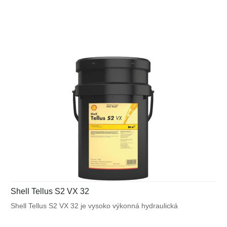
Shell pre zabezpečenie výnimočnej ochrany a výkonu vo
väčšine mobilných zariadení a v ďalších aplikáciách
vystavených veľkému výkyvu okolitých a pracovných teplôt.
Shell Tellus S2 VX 32
Shell Tellus S2 VX 32 je vysoko výkonná hydraulická
kvapalina, ktorá využíva unikátnu patentovanú technológiu
Shell pre zabezpečenie výnimočnej ochrany a výkonu vo