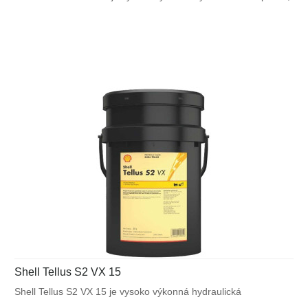
ktorá využíva unikátnu patentovanú technológiu Shell pre
zabezpečenie výnimočnej ochrany a výkonu vo väčšine
výrobných a mnohých mobilných zariadeniach. Bráni poruchám
spôsobeným vplyvom teplôt alebo mechanického namáhania.
Shell Tellus S2 VX 15
Shell Tellus S2 VX 15 je vysoko výkonná hydraulická
kvapalina, ktorá využíva unikátnu patentovanú technológiu