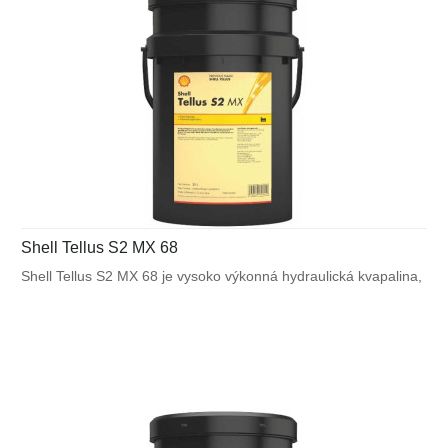
Shell Tellus S2 MX 68
Shell Tellus S2 MX 68 je vysoko výkonná hydraulická kvapalina,
ktorá využíva unikátnu patentovanú technológiu Shell pre
zabezpečenie výnimočnej ochrany a výkonu vo väčšine
výrobných a mnohých mobilných zariadeniach. Bráni poruchám
spôsobeným vplyvom teplôt alebo mechanického namáhania.