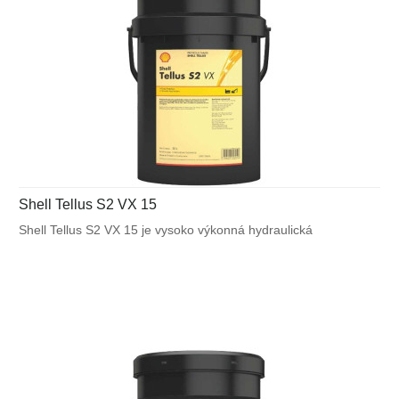
Shell Tellus S2 VX 15
Shell Tellus S2 VX 15 je vysoko výkonná hydraulická
kvapalina, ktorá využíva unikátnu patentovanú technológiu
Shell pre zabezpečenie výnimočnej ochrany a výkonu vo
väčšine mobilných zariadení a v ďalších aplikáciách
vystavených veľkému výkyvu okolitých a pracovných teplôt.