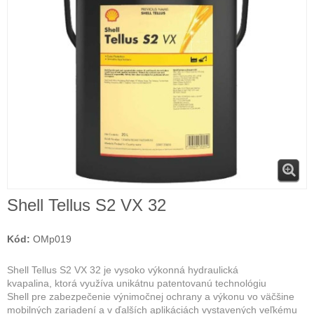
Shell Tellus S2 VX 32
Kód:
OMp019
Shell Tellus S2 VX 32 je vysoko výkonná hydraulická
kvapalina, ktorá využíva unikátnu patentovanú technológiu
Shell pre zabezpečenie výnimočnej ochrany a výkonu vo väčšine
mobilných zariadení a v ďalších aplikáciách vystavených veľkému