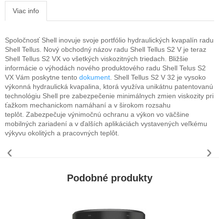
Viac info
Spoločnosť Shell inovuje svoje portfólio hydraulických kvapalín radu
Shell Tellus. Nový obchodný názov radu Shell Tellus S2 V je teraz
Shell Tellus S2 VX vo všetkých viskozitných triedach. Bližšie
informácie o výhodách nového produktového radu Shell Telus S2
VX Vám poskytne tento
dokument
. Shell Tellus S2 V 32 je vysoko
výkonná hydraulická kvapalina, ktorá využíva unikátnu patentovanú
technológiu Shell pre zabezpečenie minimálnych zmien viskozity pri
ťažkom mechanickom namáhaní a v širokom rozsahu
teplôt. Zabezpečuje výnimočnú ochranu a výkon vo väčšine
mobilných zariadení a v ďalších aplikáciách vystavených veľkému
výkyvu okolitých a pracovných teplôt.
‹
›
Podobné produkty