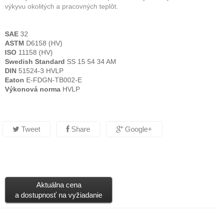
výkyvu okolitých a pracovných teplôt.
SAE
32
ASTM
D6158 (HV)
ISO
11158 (HV)
Swedish Standard
SS 15 54 34 AM
DIN
51524-3 HVLP
Eaton
E-FDGN-TB002-E
Výkonová norma
HVLP
Tweet
Share
Google+
Aktuálna cena
a dostupnosť na vyžiadanie