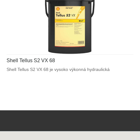
Shell Tellus S2 VX 68
Shell Tellus S2 VX 68 je vysoko výkonná hydraulická
kvapalina, ktorá využíva unikátnu patentovanú technológiu
Shell pre zabezpečenie výnimočnej ochrany a výkonu vo
väčšine mobilných zariadení a v ďalších aplikáciách
vystavených veľkému výkyvu okolitých a pracovných teplôt.