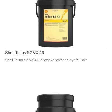
Shell Tellus S2 VX 46
Shell Tellus S2 VX 46 je vysoko výkonná hydraulická
kvapalina, ktorá využíva unikátnu patentovanú technológiu
Shell pre zabezpečenie výnimočnej ochrany a výkonu vo
väčšine mobilných zariadení a v ďalších aplikáciách
vystavených veľkému výkyvu okolitých a pracovných teplôt.