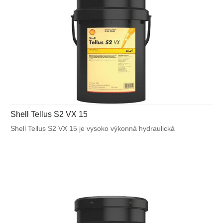
Shell Tellus S2 VX 15
Shell Tellus S2 VX 15 je vysoko výkonná hydraulická
kvapalina, ktorá využíva unikátnu patentovanú technológiu
Shell pre zabezpečenie výnimočnej ochrany a výkonu vo
väčšine mobilných zariadení a v ďalších aplikáciách
vystavených veľkému výkyvu okolitých a pracovných teplôt.