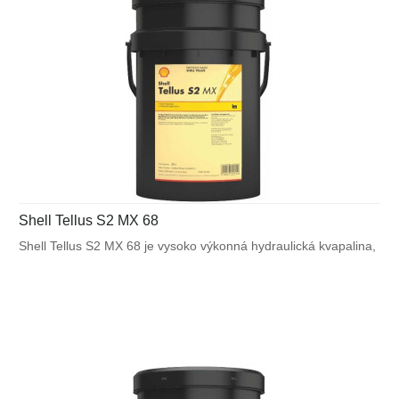
Shell Tellus S2 MX 68
Shell Tellus S2 MX 68 je vysoko výkonná hydraulická kvapalina,
ktorá využíva unikátnu patentovanú technológiu Shell pre
zabezpečenie výnimočnej ochrany a výkonu vo väčšine
výrobných a mnohých mobilných zariadeniach. Bráni poruchám
spôsobeným vplyvom teplôt alebo mechanického namáhania.