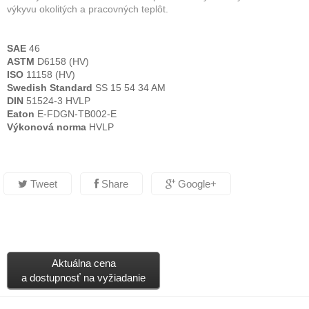
výkyvu okolitých a pracovných teplôt.
SAE
46
ASTM
D6158 (HV)
ISO
11158 (HV)
Swedish Standard
SS 15 54 34 AM
DIN
51524-3 HVLP
Eaton
E-FDGN-TB002-E
Výkonová norma
HVLP
Tweet
Share
Google+
Aktuálna cena
a dostupnosť na vyžiadanie