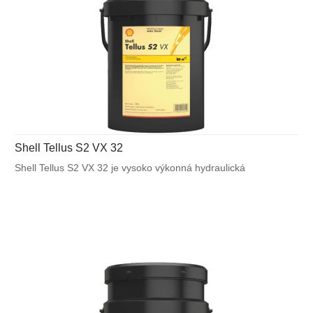
Shell Tellus S2 VX 32
Shell Tellus S2 VX 32 je vysoko výkonná hydraulická
kvapalina, ktorá využíva unikátnu patentovanú technológiu
Shell pre zabezpečenie výnimočnej ochrany a výkonu vo
väčšine mobilných zariadení a v ďalších aplikáciách
vystavených veľkému výkyvu okolitých a pracovných teplôt.