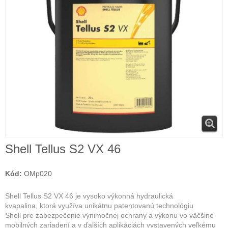
Shell Tellus S2 VX 46
Kód:
OMp020
Shell Tellus S2 VX 46 je vysoko výkonná hydraulická
kvapalina, ktorá využíva unikátnu patentovanú technológiu
Shell pre zabezpečenie výnimočnej ochrany a výkonu vo väčšine
mobilných zariadení a v ďalších aplikáciách vystavených veľkému