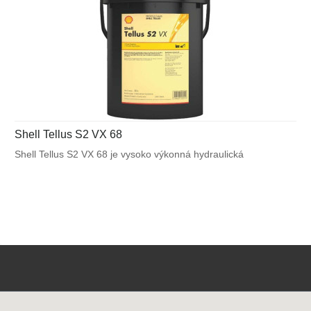
Shell Tellus S2 VX 68
Shell Tellus S2 VX 68 je vysoko výkonná hydraulická
kvapalina, ktorá využíva unikátnu patentovanú technológiu
Shell pre zabezpečenie výnimočnej ochrany a výkonu vo
väčšine mobilných zariadení a v ďalších aplikáciách
vystavených veľkému výkyvu okolitých a pracovných teplôt.