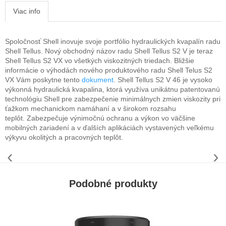
Viac info
Spoločnosť Shell inovuje svoje portfólio hydraulických kvapalín radu
Shell Tellus. Nový obchodný názov radu Shell Tellus S2 V je teraz
Shell Tellus S2 VX vo všetkých viskozitných triedach. Bližšie
informácie o výhodách nového produktového radu Shell Telus S2
VX Vám poskytne tento
dokument
. Shell Tellus S2 V 46 je vysoko
výkonná hydraulická kvapalina, ktorá využíva unikátnu patentovanú
technológiu Shell pre zabezpečenie minimálnych zmien viskozity pri
ťažkom mechanickom namáhaní a v širokom rozsahu
teplôt. Zabezpečuje výnimočnú ochranu a výkon vo väčšine
mobilných zariadení a v ďalších aplikáciách vystavených veľkému
výkyvu okolitých a pracovných teplôt.
‹
›
Podobné produkty