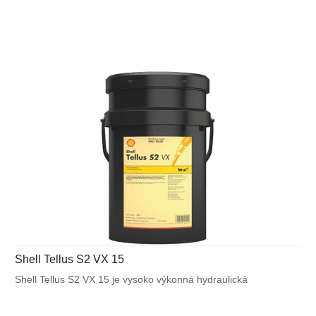
zabezpečenie výnimočnej ochrany a výkonu vo väčšine
výrobných a mnohých mobilných zariadeniach. Bráni poruchám
spôsobeným vplyvom teplôt alebo mechanického namáhania.
Shell Tellus S2 VX 15
Shell Tellus S2 VX 15 je vysoko výkonná hydraulická
kvapalina, ktorá využíva unikátnu patentovanú technológiu
Shell pre zabezpečenie výnimočnej ochrany a výkonu vo