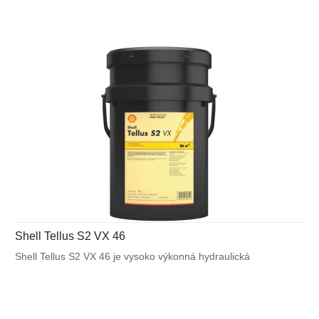
vystavených veľkému výkyvu okolitých a pracovných teplôt.
Shell Tellus S2 VX 46
Shell Tellus S2 VX 46 je vysoko výkonná hydraulická
kvapalina, ktorá využíva unikátnu patentovanú technológiu
Shell pre zabezpečenie výnimočnej ochrany a výkonu vo
väčšine mobilných zariadení a v ďalších aplikáciách
vystavených veľkému výkyvu okolitých a pracovných teplôt.