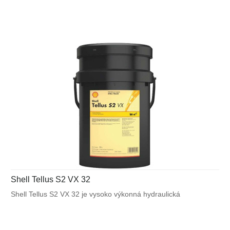
väčšine mobilných zariadení a v ďalších aplikáciách
vystavených veľkému výkyvu okolitých a pracovných teplôt.
Shell Tellus S2 VX 32
Shell Tellus S2 VX 32 je vysoko výkonná hydraulická
kvapalina, ktorá využíva unikátnu patentovanú technológiu
Shell pre zabezpečenie výnimočnej ochrany a výkonu vo
väčšine mobilných zariadení a v ďalších aplikáciách