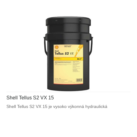
Shell Tellus S2 VX 15
Shell Tellus S2 VX 15 je vysoko výkonná hydraulická
kvapalina, ktorá využíva unikátnu patentovanú technológiu
Shell pre zabezpečenie výnimočnej ochrany a výkonu vo
väčšine mobilných zariadení a v ďalších aplikáciách
vystavených veľkému výkyvu okolitých a pracovných teplôt.