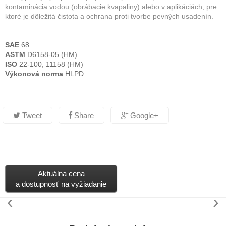
kontaminácia vodou (obrábacie kvapaliny) alebo v aplikáciách, pre
ktoré je dôležitá čistota a ochrana proti tvorbe pevných usadenín.
SAE
68
ASTM
D6158-05 (HM)
ISO
22-100, 11158 (HM)
Výkonová norma
HLPD
Tweet
Share
Google+
Aktuálna cena
a dostupnosť na vyžiadanie
‹
›