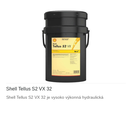
Shell Tellus S2 VX 32
Shell Tellus S2 VX 32 je vysoko výkonná hydraulická
kvapalina, ktorá využíva unikátnu patentovanú technológiu
Shell pre zabezpečenie výnimočnej ochrany a výkonu vo
väčšine mobilných zariadení a v ďalších aplikáciách
vystavených veľkému výkyvu okolitých a pracovných teplôt.