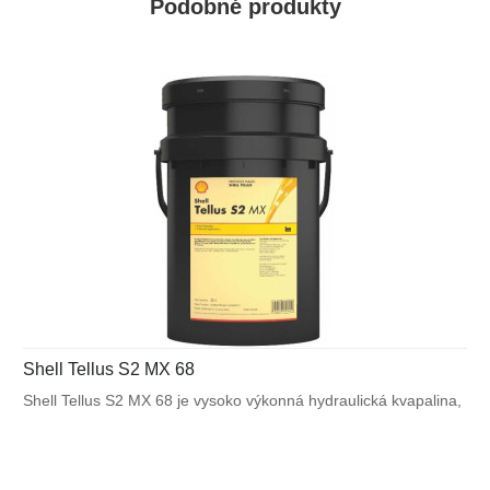
Podobné produkty
Shell Tellus S2 MX 68
Shell Tellus S2 MX 68 je vysoko výkonná hydraulická kvapalina,
ktorá využíva unikátnu patentovanú technológiu Shell pre
zabezpečenie výnimočnej ochrany a výkonu vo väčšine
výrobných a mnohých mobilných zariadeniach. Bráni poruchám
spôsobeným vplyvom teplôt alebo mechanického namáhania.