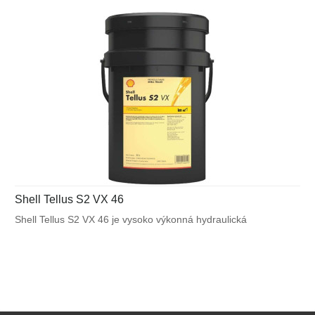
Shell Tellus S2 VX 46
Shell Tellus S2 VX 46 je vysoko výkonná hydraulická
kvapalina, ktorá využíva unikátnu patentovanú technológiu
Shell pre zabezpečenie výnimočnej ochrany a výkonu vo
väčšine mobilných zariadení a v ďalších aplikáciách
vystavených veľkému výkyvu okolitých a pracovných teplôt.