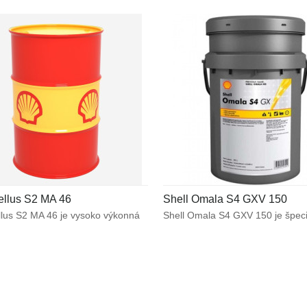
mechanického namáhania.
a pracovných teplôt.
ellus S2 MA 46
Shell Omala S4 GXV 150
ellus S2 MA 46 je vysoko výkonná
Shell Omala S4 GXV 150 je špec
ntná hydraulická
syntetický olej určený pre ťažko
na s vynikajúcimi emulgačnými
namáhané priemyselné
sťami. Obsahuje unikátnu
prevodovky. Optimálne chráni p
ógiu proti opotrebeniu bez obsahu
ústrojenstvo výnimočným mazac
vďaka ktorej poskytuje spoľahlivý
výkonom za náročných prevádzk
aplikáciách, kde hrozí
podmienok zahŕňajúcich znížené 
nácia vodou (obrábacie kvapaliny)
Zabezpečuje dlhodobú prevádzk