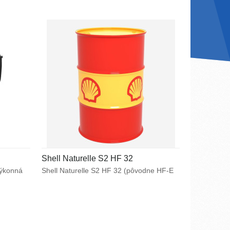
Shell Naturelle S2 HF 32
výkonná
Shell Naturelle S2 HF 32 (pôvodne HF-E
íva
32) je plne syntetická hydraulická
u
kvapalina určené pre použitie
ej
v hydraulických a ovládacích
bilných
systémoch. Je rýchlo biologicky
odbúrateľná s nízkou toxicitou
itých
a zvlášť vhodná pre použitie v ekologicky