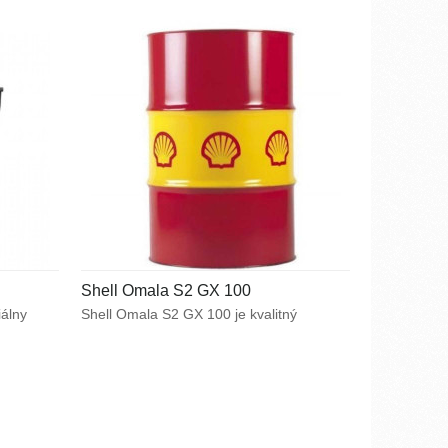
citlivých oblastiach. Plne syntetické estery
v kombinácii s bezpopolnatými prísadami
zaručujú spoľahlivý mazací výkon
a nezávadnosť pre životné prostredie.
Shell Omala S2 GX 100
iálny
Shell Omala S2 GX 100 je kvalitný
vysokotlakový olej určený predovšetkým
pre mazanie ťažko namáhaných
revodové
priemyselných prevodoviek. Vysoká
ím
únosnosť mazacieho filmu v kombinácii
ových
s vynikajúcimi protioderovými
trenie.
vlastnosťami zabezpečujú špičkový výkon
u
v prevodových ústrojenstvách.