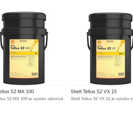
Tellus S2 MX 100
Shell Tellus S2 VX 15
ellus S2 MX 100 je vysoko výkonná
Shell Tellus S2 VX 15 je vysoko 
cká kvapalina, ktorá využíva
hydraulická kvapalina, ktorá využ
 patentovanú technológiu Shell
unikátnu patentovanú technológi
ezpečenie výnimočnej ochrany
Shell pre zabezpečenie výnimočn
u vo väčšine výrobných
ochrany a výkonu vo väčšine mo
ch mobilných zariadeniach. Bráni
zariadení a v ďalších aplikáciách
m spôsobeným vplyvom teplôt
vystavených veľkému výkyvu okol