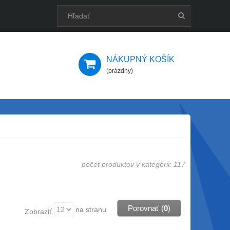
NÁKUPNÝ KOŠÍK
(prázdny)
počet produktov v kategórii: 117
Porovnať (
0
)
na stranu
Zobraziť