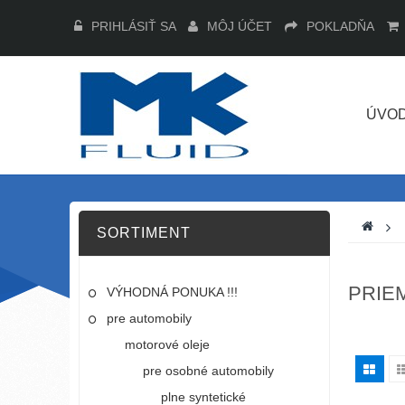
PRIHLÁSIŤ SA
MÔJ ÚČET
POKLADŇA
ÚVO
>
SORTIMENT
PRIE
VÝHODNÁ PONUKA !!!
pre automobily
motorové oleje
pre osobné automobily
plne syntetické