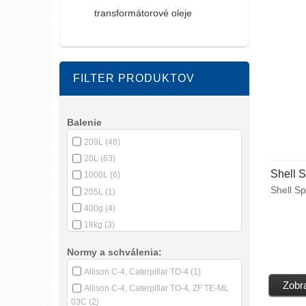
transformátorové oleje
FILTER PRODUKTOV
Balenie
209L
(48)
20L
(63)
Shell 
1000L
(6)
Shell S
205L
(1)
výkonný 
400g
(4)
mimoces
18kg
(3)
požiada
mokrých
50kg
(2)
Normy a schválenia:
inštalo
380g
(1)
pracujú
Allison C-4, Caterpillar TO-4
(1)
208L
(6)
podmien
Zobra
Allison C-4, Caterpillar TO-4, ZF TE-ML
03C
(2)