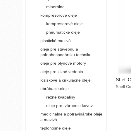
alebo v 
minerálne
čistota 
kompresorové oleje
usadení
kompresorové oleje
pneumatické oleje
plastické mazivá
oleje pre stavebnú a
poľnohospodársku techniku
oleje pre plynové motory
oleje pre klzné vedenia
Shell 
ložiskové a cirkulačné oleje
Shell Co
obrábacie oleje
olej ur
rezné kvapaliny
piestov
kompres
oleje pre tvárnenie kovov
piestov
medicinálne a potravinárske oleje
s maxim
a mazivá
a pracuj
teplonosné oleje