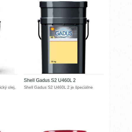
tingu.
Shell Gadus S2 U460L 2
cký olej,
Shell Gadus S2 U460L 2 je špeciálne
 špeciálne
plastické mazivo obsahujúce vysoko
dení,
viskozitný základový olej, ktorý umožňuje
ajťažším
jeho použitie najmä pre mazanie vysoko
ko
zaťažených ložísk pracujúcich pri
nnými
pomalých rýchlostiach. Odporúčané pre
použitie v ložiskách pracujúcich
oužitia
v teplotnom rozsahu od -10 °C do +180