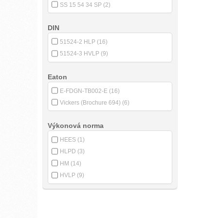
SS 15 54 34 SP
(2)
DIN
51524-2 HLP
(16)
51524-3 HVLP
(9)
Eaton
E-FDGN-TB002-E
(16)
Vickers (Brochure 694)
(6)
Výkonová norma
HEES
(1)
HLPD
(3)
HM
(14)
HVLP
(9)