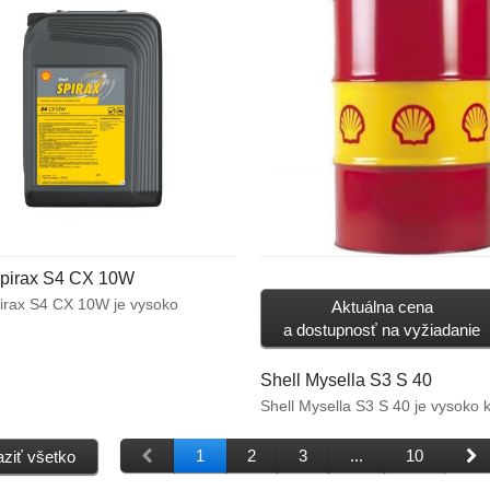
pneumatických vŕtacích zariadení,
bežnom hmlovom mazaní pneum
náradia.
Spirax S4 CX 10W
pirax S4 CX 10W je vysoko
Aktuálna cena
prevodový a hydraulický olej pre
a dostupnosť na vyžiadanie
tné aplikácie. Spĺňa náročné
vky moderných prevodoviek,
Shell Mysella S3 S 40
 bŕzd a hydraulických systémov
Shell Mysella S3 S 40 je vysoko k
vaných do mimocestných strojov
olej určený pre motory spaľujúc
cich v náročných prevádzkových
plyn a pre štvortaktné zážihové 
kach.
1
2
3
...
10
ziť všetko
ktoré vyžadujú použitie oleja s n
obsahom popola. Vyhovuje poži