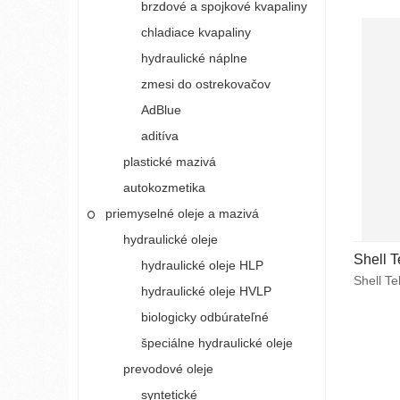
brzdové a spojkové kvapaliny
alebo 
chladiace kvapaliny
hydraulické náplne
zmesi do ostrekovačov
AdBlue
aditíva
plastické mazivá
autokozmetika
priemyselné oleje a mazivá
hydraulické oleje
Shell T
hydraulické oleje HLP
Shell T
hydraulické oleje HVLP
deterge
kvapali
biologicky odbúrateľné
schopno
špeciálne hydraulické oleje
technol
popola, 
prevodové oleje
výkon v 
syntetické
kontami