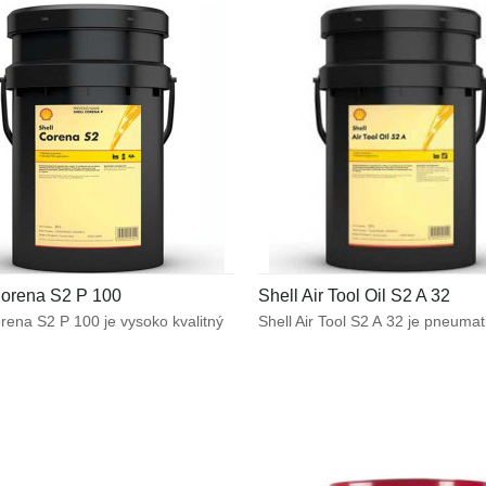
aplikáciách, pre ktoré je dôležitá
a vysokú odolnosť proti mikro-pit
a ochrana proti tvorbe pevných
n.
Corena S2 P 100
Shell Air Tool Oil S2 A 32
rena S2 P 100 je vysoko kvalitný
Shell Air Tool S2 A 32 je pneumati
čený pre mazanie vzduchových
ktorý bol vyvinutý tak, aby spĺňal
ých vysokotlakových
požiadavky pneumatických zaria
orov. Je vhodný pre väčšinu
vrátane zariadení vystavených n
ých vzduchových kompresorov
podmienkam. Vyznačuje sa vyso
álnou teplotou na výtlaku 220 °C
stabilným olejovým filmom a úči
úcich za zvýšených tlakov.
mazacími schopnosťami ako
v najnáročnejších podmienkach p