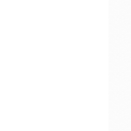
otorov,
ĺňali
ológiu
ie NOx.