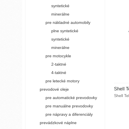
syntetické
minerálne
pre nákladné automobily
plne syntetické
syntetické
minerálne
pre motocykle
2-taktné
4-taktné
pre letecké motory
Shell 
prevodové oleje
Shell T
pre automatické prevodovky
hydrauli
pre manuálne prevodovky
unikátnu
pre zab
pre nápravy a diferenciály
a výkon
prevádzkové náplne
a mnohý
poruchá