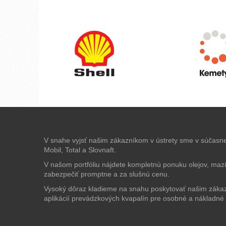
V snahe vyjsť našim zákazníkom v ústrety sme v súčasnej
Mobil, Total a Slovnaft.
V našom portfóliu nájdete kompletnú ponuku olejov, maz
zabezpečiť promptne a za slušnú cenu.
Vysoký dôraz kladieme na snahu poskytovať našim zákaz
aplikácií prevádzkových kvapalín pre osobné a nákladné v