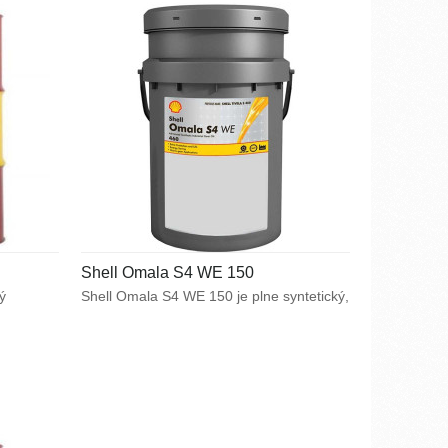
a predĺženie servisného intervalu.
Shell Omala S4 WE 150
ý
Shell Omala S4 WE 150 je plne syntetický,
všetkým
vysoko kvalitný prevodový olej na báze
polyalkylenglykolov, vhodný predovšetkým
oká
pre mazanie závitovkových
inácii
prevodov. Zabezpečuje vynikajúci mazací
výkon v náročných prevádzkových
vý výkon
podmienkach, spoľahlivo chráni proti
mikro-pittingu, umožňuje úsporu energie