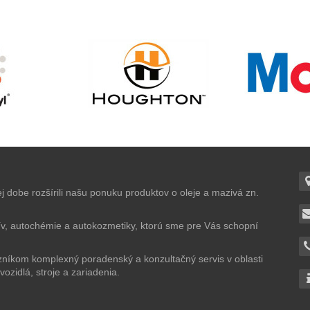
 dobe rozšírili našu ponuku produktov o oleje a mazivá zn.
ív, autochémie a autokozmetiky, ktorú sme pre Vás schopní
níkom komplexný poradenský a konzultačný servis v oblasti
ozidlá, stroje a zariadenia.