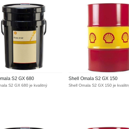
 odolnosť proti mikro-pittingu.
Omala S2 GX 680
Shell Omala S2 GX 150
ala S2 GX 680 je kvalitný
Shell Omala S2 GX 150 je kvalitn
lakový olej určený predovšetkým
vysokotlakový olej určený predo
anie ťažko namáhaných
pre mazanie ťažko namáhaných
elných prevodoviek. Vysoká
priemyselných prevodoviek. Vys
ť mazacieho filmu v kombinácii
únosnosť mazacieho filmu v komb
júcimi protioderovými
s vynikajúcimi protioderovými
sťami zabezpečujú špičkový výkon
vlastnosťami zabezpečujú špičko
dových ústrojenstvách.
v prevodových ústrojenstvách.