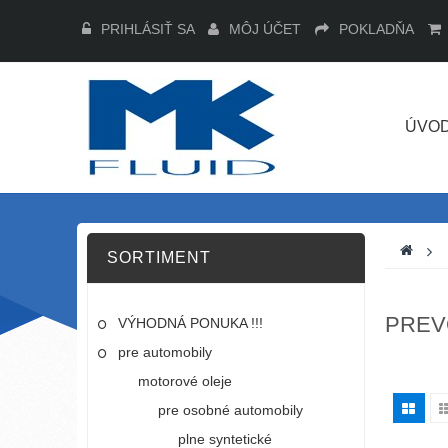
PRIHLÁSIŤ SA
MÔJ ÚČET
POKLADŇA
ÚVO
>
SORTIMENT
PREV
VÝHODNÁ PONUKA !!!
pre automobily
motorové oleje
pre osobné automobily
plne syntetické