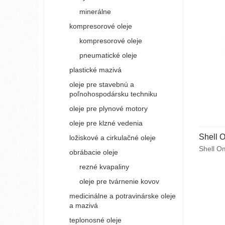
a vysokú
minerálne
kompresorové oleje
kompresorové oleje
pneumatické oleje
plastické mazivá
oleje pre stavebnú a
poľnohospodársku techniku
oleje pre plynové motory
oleje pre klzné vedenia
Shell 
ložiskové a cirkulačné oleje
Shell Om
obrábacie oleje
vysokot
rezné kvapaliny
pre maz
priemys
oleje pre tvárnenie kovov
únosnos
medicinálne a potravinárske oleje
s vynika
a mazivá
vlastno
v prevo
teplonosné oleje