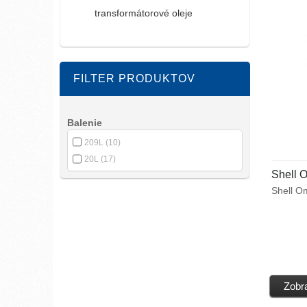
transformátorové oleje
FILTER PRODUKTOV
Balenie
209L
(10)
20L
(17)
Shell 
Shell Om
vysokot
pre maz
priemys
únosnos
s vynika
vlastno
v prevo
Zobra