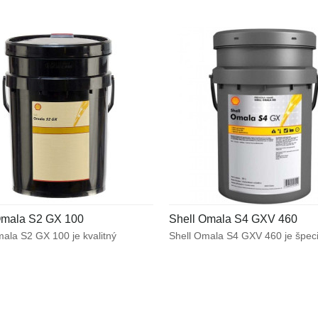
Omala S2 GX 100
Shell Omala S4 GXV 460
ala S2 GX 100 je kvalitný
Shell Omala S4 GXV 460 je špec
lakový olej určený predovšetkým
syntetický olej určený pre ťažko
anie ťažko namáhaných
namáhané priemyselné
elných prevodoviek. Vysoká
prevodovky. Optimálne chráni p
ť mazacieho filmu v kombinácii
ústrojenstvo výnimočným mazac
júcimi protioderovými
výkonom za náročných prevádzk
sťami zabezpečujú špičkový výkon
podmienok zahŕňajúcich znížené 