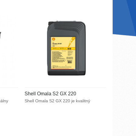
Shell Omala S2 GX 220
iálny
Shell Omala S2 GX 220 je kvalitný
vysokotlakový olej určený predovšetkým
pre mazanie ťažko namáhaných
revodové
priemyselných prevodoviek. Vysoká
ím
únosnosť mazacieho filmu v kombinácii
ových
s vynikajúcimi protioderovými
trenie.
vlastnosťami zabezpečujú špičkový výkon