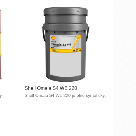
u
v prevodových ústrojenstvách.
tingu.
Shell Omala S4 WE 220
ý
Shell Omala S4 WE 220 je plne syntetický,
všetkým
vysoko kvalitný prevodový olej na báze
polyalkylenglykolov, vhodný predovšetkým
oká
pre mazanie závitovkových
inácii
prevodov. Zabezpečuje vynikajúci mazací
výkon v náročných prevádzkových
vý výkon
podmienkach, spoľahlivo chráni proti
mikro-pittingu, umožňuje úsporu energie