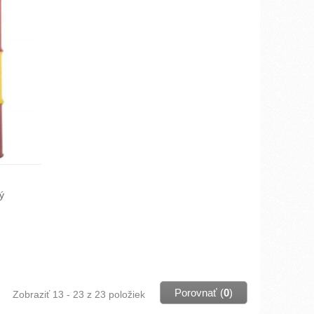
a predĺženie servisného intervalu.
ý
všetkým
oká
inácii
vý výkon
Porovnať (
0
)
Zobraziť 13 - 23 z 23 položiek