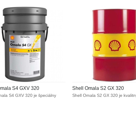
dových ústrojenstvách.
Zabezpečuje dlhodobú prevádzk
a vysokú odolnosť proti mikro-pit
Omala S4 GXV 320
Shell Omala S2 GX 320
mala S4 GXV 320 je špeciálny
Shell Omala S2 GX 320 je kvalitn
ký olej určený pre ťažko
vysokotlakový olej určený predo
é priemyselné
pre mazanie ťažko namáhaných
vky. Optimálne chráni prevodové
priemyselných prevodoviek. Vys
nstvo výnimočným mazacím
únosnosť mazacieho filmu v komb
 za náročných prevádzkových
s vynikajúcimi protioderovými
ok zahŕňajúcich znížené trenie.
vlastnosťami zabezpečujú špičko
čuje dlhodobú prevádzku
v prevodových ústrojenstvách.