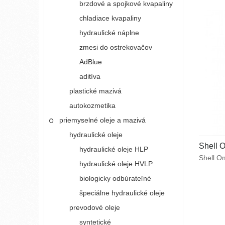
brzdové a spojkové kvapaliny
v prevo
chladiace kvapaliny
hydraulické náplne
zmesi do ostrekovačov
AdBlue
aditíva
plastické mazivá
autokozmetika
priemyselné oleje a mazivá
hydraulické oleje
Shell 
hydraulické oleje HLP
Shell O
hydraulické oleje HVLP
syntetic
namáhan
biologicky odbúrateľné
prevodo
špeciálne hydraulické oleje
ústroje
výkonom
prevodové oleje
podmien
syntetické
Zabezpe