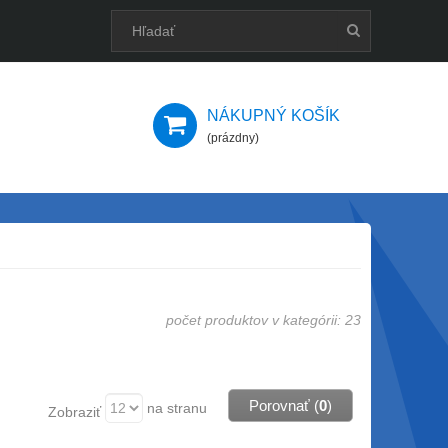
NÁKUPNÝ KOŠÍK
(prázdny)
počet produktov v kategórii: 23
Porovnať (
0
)
na stranu
Zobraziť