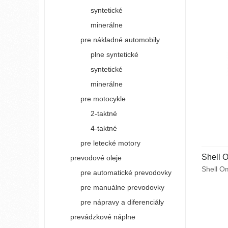
syntetické
minerálne
pre nákladné automobily
plne syntetické
syntetické
minerálne
pre motocykle
2-taktné
4-taktné
pre letecké motory
Shell 
prevodové oleje
Shell Om
pre automatické prevodovky
vysokot
pre manuálne prevodovky
pre maz
priemys
pre nápravy a diferenciály
únosnos
prevádzkové náplne
s vynika
vlastno