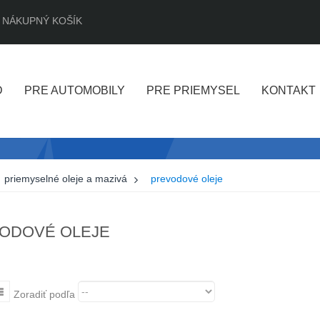
NÁKUPNÝ KOŠÍK
D
PRE AUTOMOBILY
PRE PRIEMYSEL
KONTAKT
priemyselné oleje a mazivá
>
prevodové oleje
ODOVÉ OLEJE
Zoradiť podľa