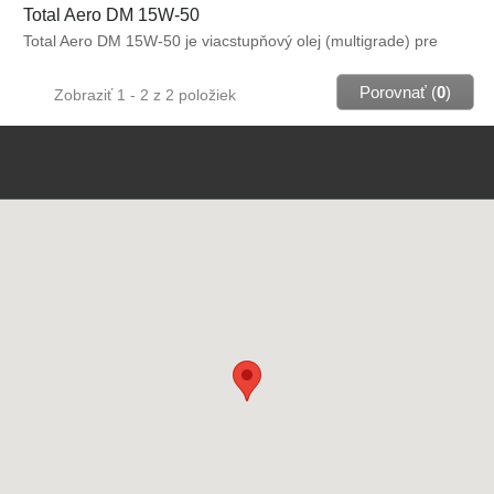
Total Aero DM 15W-50
Total Aero DM 15W-50 je viacstupňový olej (multigrade) pre
piestové letecké motory. Čiastočne syntetický olej pre moderné
letecké motory a motory pracujúce v náročných klimatických
Porovnať (
0
)
Zobraziť 1 - 2 z 2 položiek
podmienkach. Obsahuje aditíva typu LW 16702. Schválené:
FAA AD-80-04-03R2 par.b1.(nie je nutná dodatočná aditivácia )