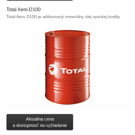
Total Aero D100
Total Aero D100 je aditivovaný minerálny olej vysokej kvality
obsahujúci disperzantné aditíva. Vhodný tiež pre piestové
letecké motory pracujúce v ťažkých a veľmi ťažkých
podmienkach. Spĺňa SAE J 1899 (grade 50)
Aktuálna cena
a dostupnosť na vyžiadanie