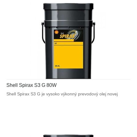
Shell Spirax S3 G 80W
Shell Spirax S3 G je vysoko výkonný prevodový olej novej
generácie, vyrábaný zo špeciálne rafinovaného minerálneho
základového oleja a nového typu prísad.