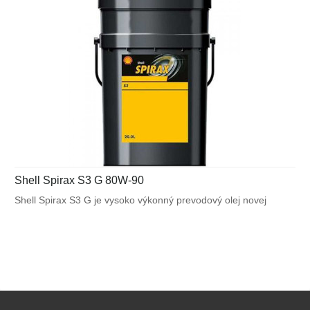
Shell Spirax S3 G 80W-90
Shell Spirax S3 G je vysoko výkonný prevodový olej novej
generácie, vyrábaný zo špeciálne rafinovaného minerálneho
základového oleja a nového typu prísad.