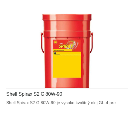
Shell Spirax S2 G 80W-90
Shell Spirax S2 G 80W-90 je vysoko kvalitný olej GL-4 pre
manuálne prevodovky a rozvodovky. Poskytuje vynikajúci
mazací výkon v manuálnych prevodovkách motocyklov,
osobných automobilov a úžitkových vozidiel (cestných aj
mimocestných) prevádzkovaných v režimoch vysoká
rýchlosť/nízky krútiaci moment a nízka rýchlosť/vysoký krútiaci