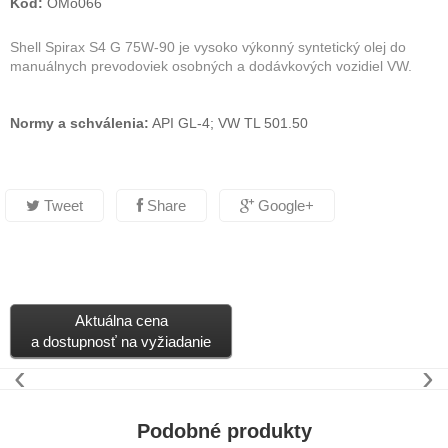
Kód:
OMo066
Shell Spirax S4 G 75W-90 je vysoko výkonný syntetický olej do
manuálnych prevodoviek osobných a dodávkových vozidiel VW.
Normy a schválenia:
API GL-4; VW TL 501.50
Tweet
Share
Google+
Aktuálna cena
a dostupnosť na vyžiadanie
‹
›
Podobné produkty