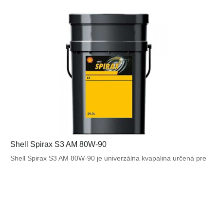
moment. Vhodný pre synchronizované prevodovky.
Shell Spirax S3 AM 80W-90
Shell Spirax S3 AM 80W-90 je univerzálna kvapalina určená pre
použitie v moderných prevodových a rozvodových sústavách
nákladných vozidiel ponúkajúca výhodu nasadenia jedného
prevodového oleja pre celú hnaciu sústavu. Špeciálne vybrané
minerálne základové oleje a nový typ prísad zabezpečujú
optimálne mazanie hnacieho ústrojenstva a umožňujú
predĺženie servisného intervalu.