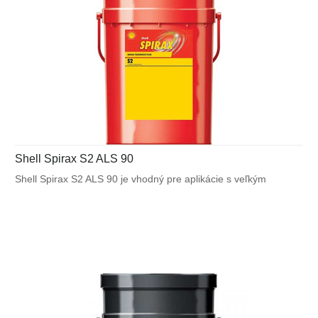
Shell Spirax S2 ALS 90
Shell Spirax S2 ALS 90 je vhodný pre aplikácie s veľkým
zaťažením, ktoré zahŕňajú stavebné stroje, autobusy a osobné
vozidlá, ktoré sú vybavené diferenciálmi s limitným trením.
Môže byť použitý v mierne až ťažko namáhaných prevodových
systémoch, ktoré umožňujú použitie hypoidného prevodového
oleja s modifikovaným trením.