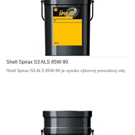
Shell Spirax S3 ALS 85W-90
Shell Spirax S3 ALS 85W-90 je vysoko výkonný prevodový olej
GL-5 pre diferenciály s limitným trením vrátane prevodoviek ZF.
Vhodný pre aplikácie s veľkým zaťažením, ktoré zahŕňajú
stavebné stroje, autobusy a osobné vozidlá, ktoré sú vybavené
diferenciálmi s limitným trením.