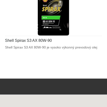
Shell Spirax S3 AX 80W-90
Shell Spirax S3 AX 80W-90 je vysoko výkonný prevodový olej
GL-5 pre bežné aplikácie, kde je predpísaný olej triedy SAE
80W-90, 90 alebo 80W. Môže byť použitý v niektorých
aplikáciách vyžadujúcich SAE 75W-90, kde nie je potrebný
nízko-teplotný výkon.