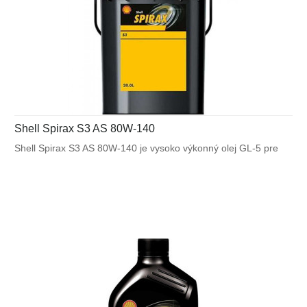
Shell Spirax S3 AS 80W-140
Shell Spirax S3 AS 80W-140 je vysoko výkonný olej GL-5 pre
nápravy vozidiel Scania. Je určený pre použitie v širokom
spektre automobilových náprav pracujúcich za vysokého
zaťaženia.