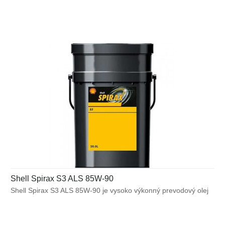
Môže byť použitý v mierne až ťažko namáhaných prevodových
systémoch, ktoré umožňujú použitie hypoidného prevodového
oleja s modifikovaným trením.
Shell Spirax S3 ALS 85W-90
Shell Spirax S3 ALS 85W-90 je vysoko výkonný prevodový olej
GL-5 pre diferenciály s limitným trením vrátane prevodoviek ZF.
Vhodný pre aplikácie s veľkým zaťažením, ktoré zahŕňajú
stavebné stroje, autobusy a osobné vozidlá, ktoré sú vybavené