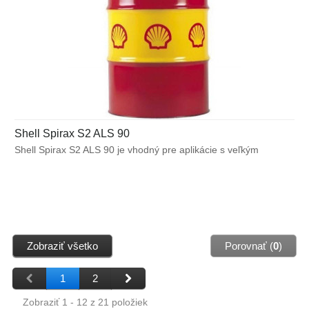
Shell Spirax S2 ALS 90
Shell Spirax S2 ALS 90 je vhodný pre aplikácie s veľkým
zaťažením, ktoré zahŕňajú stavebné stroje, autobusy a osobné
vozidlá, ktoré sú vybavené diferenciálmi s limitným trením.
Môže byť použitý v mierne až ťažko namáhaných prevodových
systémoch, ktoré umožňujú použitie hypoidného prevodového
oleja s modifikovaným trením.
Zobraziť všetko
Porovnať (
0
)
1
2
Zobraziť 1 - 12 z 21 položiek