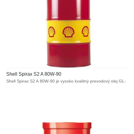
Shell Spirax S2 A 80W-90
Shell Spirax S2 A 80W-90 je vysoko kvalitný prevodový olej GL-
5 určený pre použitie v širokom spektre automobilových náprav
vystavených ťažkým prevádzkovým podmienkam.