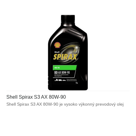
Shell Spirax S3 AX 80W-90
Shell Spirax S3 AX 80W-90 je vysoko výkonný prevodový olej
GL-5 pre bežné aplikácie, kde je predpísaný olej triedy SAE
80W-90, 90 alebo 80W. Môže byť použitý v niektorých
aplikáciách vyžadujúcich SAE 75W-90, kde nie je potrebný
nízko-teplotný výkon.