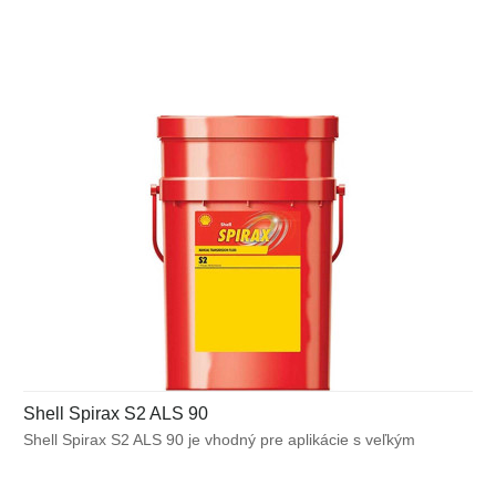
náprav vystavených ťažkým prevádzkovým podmienkam.
Shell Spirax S2 ALS 90
Shell Spirax S2 ALS 90 je vhodný pre aplikácie s veľkým
zaťažením, ktoré zahŕňajú stavebné stroje, autobusy a osobné
vozidlá, ktoré sú vybavené diferenciálmi s limitným trením.