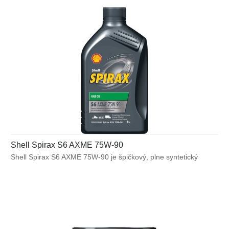
Shell Spirax S6 AXME 75W-90
Shell Spirax S6 AXME 75W-90 je špičkový, plne syntetický
prevodový olej GL-5 pre široké spektrum aplikácií. Umožňuje
úsporu paliva. Určený pre ťažko namáhané nápravy
a nesynchronizované prevodovky, pre ktoré je odporúčaný
minerálny alebo syntetický prevodový olej GL-5/MT-1.