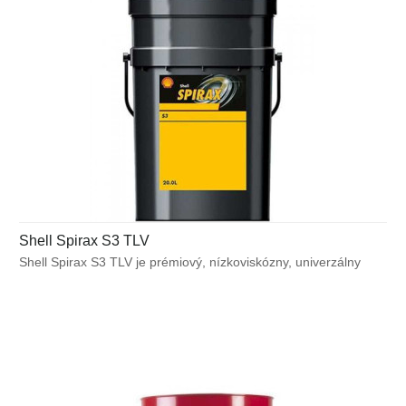
Shell Spirax S3 TLV
Shell Spirax S3 TLV je prémiový, nízkoviskózny, univerzálny
traktorový prevodový olej (UTTO) určený pre použitie
v prevodovkách, diferenciáloch, hydraulických okruhoch,
mokrých brzdách a výkonných štartovacích systémoch
poľnohospodárskych traktorov a mimocestných strojov.