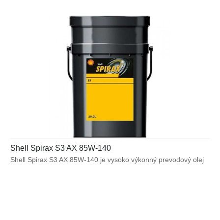
Shell Spirax S3 AX 85W-140
Shell Spirax S3 AX 85W-140 je vysoko výkonný prevodový olej
GL-5 pre mierne až ťažko zaťažené hnacie sústavy cestných
a mimocestných vozidiel, pre ktoré je predpísaný olej SAE 85W-
140. Môže byť použitý v niektorých aplikáciách vyžadujúcich
SAE 75W-140, kde nie je potrebný nízkoteplotný výkon.