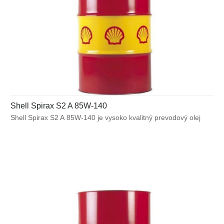
Shell Spirax S2 A 85W-140
Shell Spirax S2 A 85W-140 je vysoko kvalitný prevodový olej
GL-5 určený pre použitie v širokom spektre automobilových
náprav vystavených ťažkým prevádzkovým podmienkam.