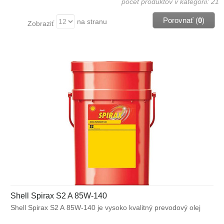
počet produktov v kategórii: 21
Porovnať (
0
)
na stranu
Zobraziť
Shell Spirax S2 A 85W-140
Shell Spirax S2 A 85W-140 je vysoko kvalitný prevodový olej
GL-5 určený pre použitie v širokom spektre automobilových