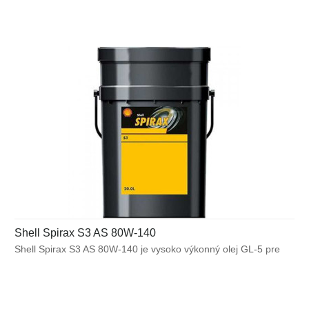
diferenciálmi s limitným trením.
Shell Spirax S3 AS 80W-140
Shell Spirax S3 AS 80W-140 je vysoko výkonný olej GL-5 pre
nápravy vozidiel Scania. Je určený pre použitie v širokom
spektre automobilových náprav pracujúcich za vysokého
zaťaženia.