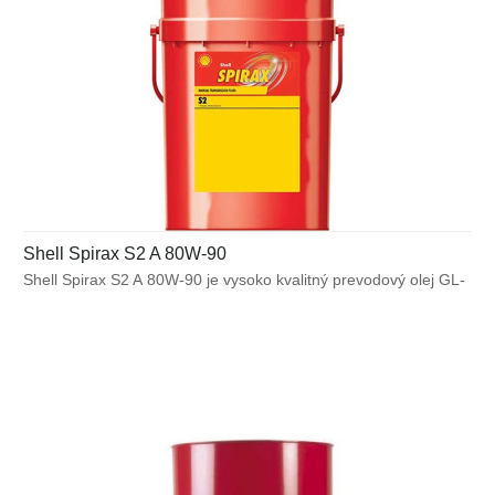
Shell Spirax S2 A 80W-90
Shell Spirax S2 A 80W-90 je vysoko kvalitný prevodový olej GL-
5 určený pre použitie v širokom spektre automobilových náprav
vystavených ťažkým prevádzkovým podmienkam.