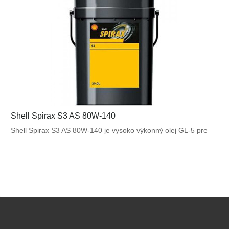
Shell Spirax S3 AS 80W-140
Shell Spirax S3 AS 80W-140 je vysoko výkonný olej GL-5 pre
nápravy vozidiel Scania. Je určený pre použitie v širokom
spektre automobilových náprav pracujúcich za vysokého
zaťaženia.