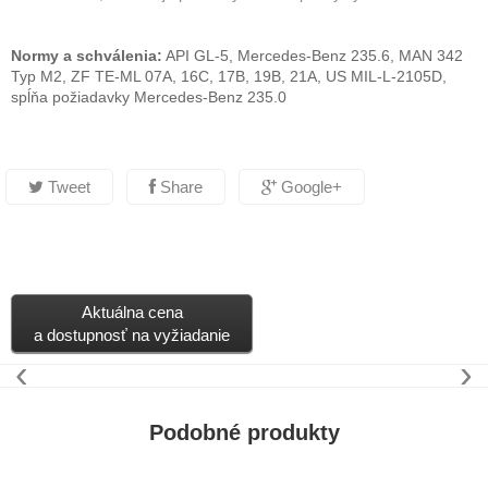
Normy a schválenia:
API GL-5, Mercedes-Benz 235.6, MAN 342
Typ M2, ZF TE-ML 07A, 16C, 17B, 19B, 21A, US MIL-L-2105D,
spĺňa požiadavky Mercedes-Benz 235.0
Tweet
Share
Google+
Aktuálna cena
a dostupnosť na vyžiadanie
‹
›
Podobné produkty