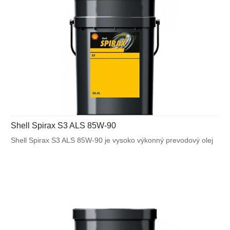
Shell Spirax S3 ALS 85W-90
Shell Spirax S3 ALS 85W-90 je vysoko výkonný prevodový olej
GL-5 pre diferenciály s limitným trením vrátane prevodoviek ZF.
Vhodný pre aplikácie s veľkým zaťažením, ktoré zahŕňajú
stavebné stroje, autobusy a osobné vozidlá, ktoré sú vybavené
diferenciálmi s limitným trením.