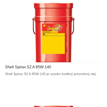
Shell Spirax S2 A 85W-140
Shell Spirax S2 A 85W-140 je vysoko kvalitný prevodový olej
GL-5 určený pre použitie v širokom spektre automobilových
náprav vystavených ťažkým prevádzkovým podmienkam.