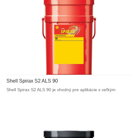
Shell Spirax S2 ALS 90
Shell Spirax S2 ALS 90 je vhodný pre aplikácie s veľkým
zaťažením, ktoré zahŕňajú stavebné stroje, autobusy a osobné
vozidlá, ktoré sú vybavené diferenciálmi s limitným trením.
Môže byť použitý v mierne až ťažko namáhaných prevodových
systémoch, ktoré umožňujú použitie hypoidného prevodového
oleja s modifikovaným trením.