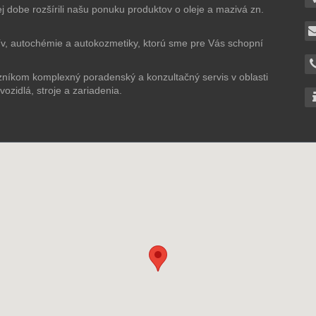
 dobe rozšírili našu ponuku produktov o oleje a mazivá zn.
ív, autochémie a autokozmetiky, ktorú sme pre Vás schopní
níkom komplexný poradenský a konzultačný servis v oblasti
ozidlá, stroje a zariadenia.