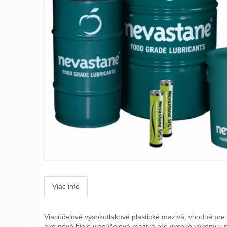
Viac info
Viacúčelové vysokotlakové plastické mazivá, vhodné pre n
ako nové biele viacúčelové mazivá pre vysoké výkony v 