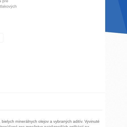
á pre
tlakových
bielych minerálnych olejov a vybraných aditív. Vyvinuté
porúčané pre množstvo najrôznejších aplikácií na