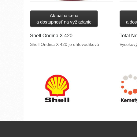
Aktuálna cena
a dostupnosť na vyžiadanie
a dos
Shell Ondina X 420
Total N
Shell Ondina X 420 je uhľovodíková
Vysokový
kvapalina vyrobená pomocou
mazivá, 
technológie GTL (gas-to-liquid). Je plne
potravin
nasýtená vysoko parafínickými izo
kalcium 
štruktúrami. Spĺňa striktné požiadavky
základov
medzinárodných pharmacopoeia
predpisov na čistotu.