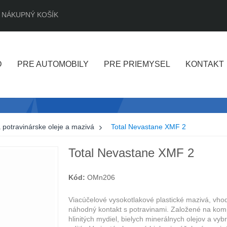
NÁKUPNÝ KOŠÍK
D
PRE AUTOMOBILY
PRE PRIEMYSEL
KONTAKT
 potravinárske oleje a mazivá
>
Total Nevastane XMF 2
Total Nevastane XMF 2
Kód:
OMn206
Viacúčelové vysokotlakové plastické mazivá, vho
náhodný kontakt s potravinami. Založené na kom
hlinitých mydiel, bielych minerálnych olejov a vy