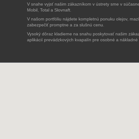
V snahe vyjsť našim zákazníkom v ústrety sme v súčasnej
Mobil, Total a Slovnaft.
V našom portfóliu nájdete kompletnú ponuku olejov, maz
zabezpečiť promptne a za slušnú cenu.
Vysoký dôraz kladieme na snahu poskytovať našim zákaz
aplikácií prevádzkových kvapalín pre osobné a nákladné v