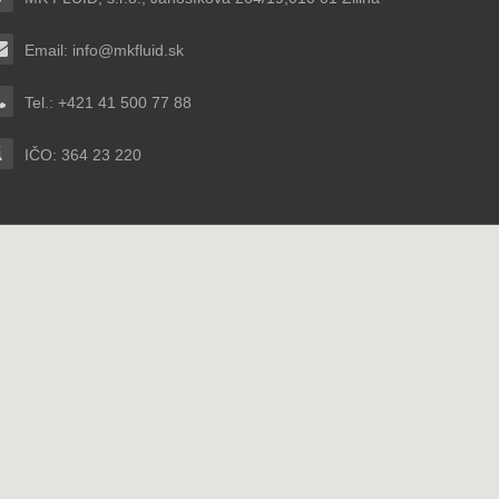
Email:
info@mkfluid.sk
Tel.: +421 41 500 77 88
IČO: 364 23 220