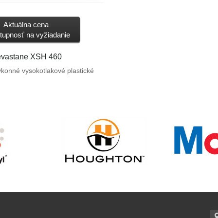
Aktuálna cena
tupnosť na vyžiadanie
evastane XSH 460
konné vysokotlakové plastické
vhodné pre náhodný kontakt s
ami. Založené na komplexe
sulfonátového mydla, syntetických
ých olejov a vybraných aditív.