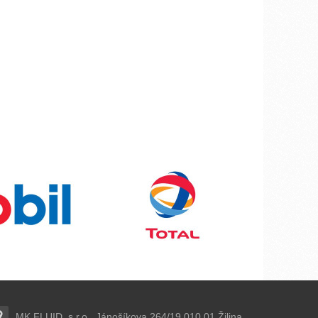
MK FLUID, s.r.o., Jánošíkova 264/19,010 01 Žilina