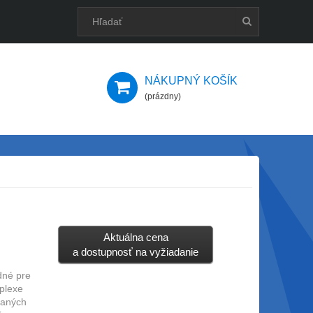
NÁKUPNÝ KOŠÍK
(prázdny)
Aktuálna cena
a dostupnosť na vyžiadanie
dné pre
plexe
braných