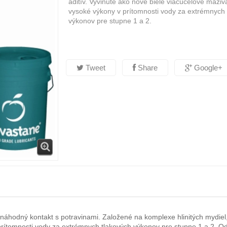
aditív. Vyvinuté ako nové biele viacúčelové maziv
vysoké výkony v prítomnosti vody za extrémnych 
výkonov pre stupne 1 a 2.
Tweet
Share
Google+
áhodný kontakt s potravinami. Založené na komplexe hlinitých mydiel, 
prítomnosti vody za extrémnych tlakových výkonov pre stupne 1 a 2. Od