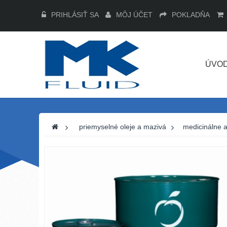
PRIHLÁSIŤ SA
MÔJ ÚČET
POKLADŇA
ÚVO
>
priemyselné oleje a mazivá
>
medicinálne a