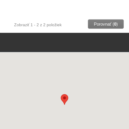
systémov a plynových turbín s malým výkonom, ktoré
nevyžadujú zvýšenú ochranu prevodoviek proti oteru.
Porovnať (
0
)
Zobraziť 1 - 2 z 2 položiek