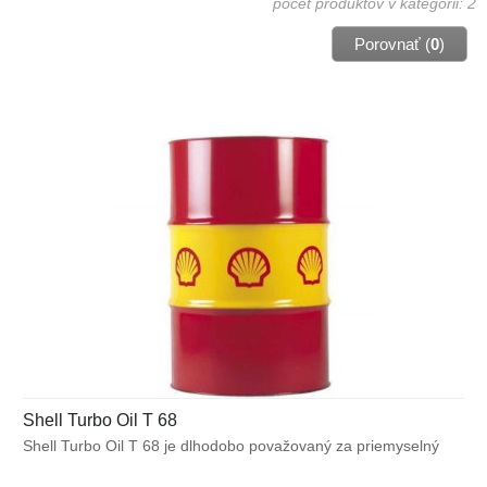
počet produktov v kategórii: 2
Porovnať (
0
)
Shell Turbo Oil T 68
Shell Turbo Oil T 68 je dlhodobo považovaný za priemyselný
štandard pre turbínové oleje. Bol vyvinutý pre zabezpečenie