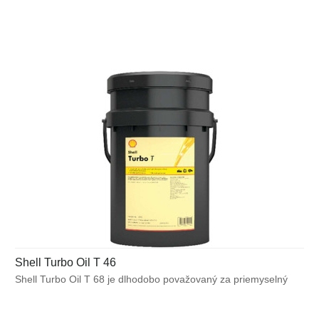
vynikajúceho výkonu väčšiny moderných parných turbínových
systémov a plynových turbín s malým výkonom, ktoré
nevyžadujú zvýšenú ochranu prevodoviek proti oteru.
Shell Turbo Oil T 46
Shell Turbo Oil T 68 je dlhodobo považovaný za priemyselný
štandard pre turbínové oleje. Bol vyvinutý pre zabezpečenie
vynikajúceho výkonu väčšiny moderných parných turbínových