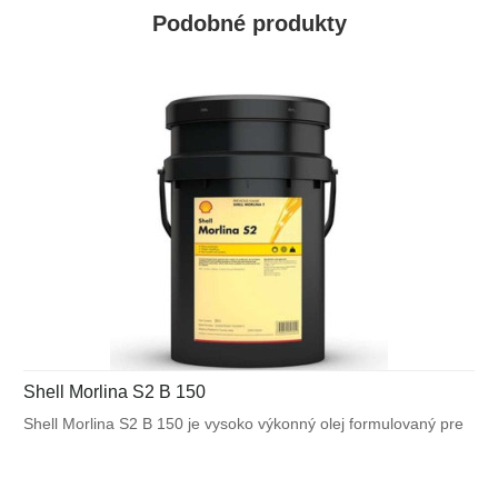
Podobné produkty
Shell Morlina S2 B 150
Shell Morlina S2 B 150 je vysoko výkonný olej formulovaný pre
zabezpečenie vynikajúcej ochrany väčšiny priemyselných ložísk
a aplikácií obehového mazania. Vyznačuje sa
výnimočnými antioxidačnými vlastnosťami a deemulgačnými