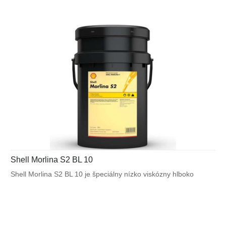
aplikáciách, ktoré nevyžadujú olej s vysokotlakovými (EP)
vlastnosťami.
Shell Morlina S2 BL 10
Shell Morlina S2 BL 10 je špeciálny nízko viskózny hlboko
rafinovaný minerálny olej. Obsahuje aditíva bez obsahu
zinku pre zabezpečenie optimálneho výkonu vo
vysokorýchlostných vretenách obrábacích strojov.