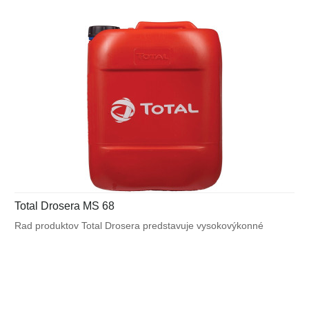
Total Drosera MS 68
Rad produktov Total Drosera predstavuje vysokovýkonné
multifunkčné oleje bez obsahu zinku pre obrábacie stroje.
Vhodné pre široký rozsah výrobných operácií (hydraulika, klzné
lôžka, prevody), a najmä pre centrálne mazacie systémy.
Výborné vlastnosti zabraňujúce trhavému pohybu (anti stick-
slip). (ISO VG 68 to 320)