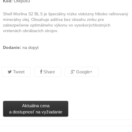
Kód:
OMp083
Shell Morlina S2 BL 5 je špeciálny nízko viskózny hlboko rafinovaný
minerálny olej. Obsahuje aditíva bez obsahu zinku pre
zabezpečenie optimálneho výkonu vo vysokorýchlostných
vretenách obrábacích strojov.
Dodanie:
na dopyt
Tweet
Share
Google+
Aktuálna cena
a dostupnosť na vyžiadanie