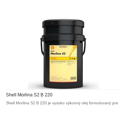
schopnosťami. Je vhodný pre použitie v určitých priemyselných
aplikáciách, ktoré nevyžadujú olej s vysokotlakovými (EP)
vlastnosťami.
Shell Morlina S2 B 220
Shell Morlina S2 B 220 je vysoko výkonný olej formulovaný pre
zabezpečenie vynikajúcej ochrany väčšiny priemyselných ložísk
a aplikácií obehového mazania. Vyznačuje sa
výnimočnými antioxidačnými vlastnosťami a deemulgačnými
schopnosťami. Je vhodný pre použitie v určitých priemyselných