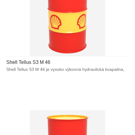
Shell Tellus S3 M 46
Shell Tellus S3 M 46 je vysoko výkonná hydraulická kvapalina,
ktorá využíva unikátnu technológiu bez obsahu zinku pre
zabezpečenie výnimočnej ochrany a výkonu vo väčšine
výrobných a mnohých mobilných zariadeniach. Bráni poruchám
spôsobeným vplyvom teplôt alebo mechanického namáhania
a pomáha predchádzať tvorbe škodlivých usadenín, ktoré môžu
znížiť účinnosť hydraulického systému.