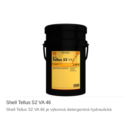
bez obsahu popola, vďaka ktorej poskytuje spoľahlivý výkon
v aplikáciách, kde hrozí kontaminácia vodou (obrábacie
kvapaliny) alebo v aplikáciách, pre ktoré je dôležitá čistota
a ochrana proti tvorbe pevných usadenín.
Shell Tellus S2 VA 46
Shell Tellus S2 VA 46 je výkonná detergentná hydraulická
kvapalina s vynikajúcimi emulgačnými schopnosťami. Obsahuje
technológiu proti opotrebeniu na báze zinku, vďaka ktorej
poskytuje spoľahlivý výkon v stavebných a mobilných