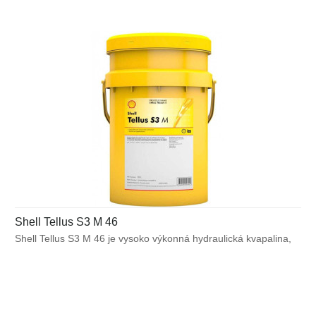
a pomáha predchádzať tvorbe škodlivých usadenín, ktoré môžu
znížiť účinnosť hydraulického systému.
Shell Tellus S3 M 46
Shell Tellus S3 M 46 je vysoko výkonná hydraulická kvapalina,
ktorá využíva unikátnu technológiu bez obsahu zinku pre
zabezpečenie výnimočnej ochrany a výkonu vo väčšine
výrobných a mnohých mobilných zariadeniach. Bráni poruchám
spôsobeným vplyvom teplôt alebo mechanického namáhania
a pomáha predchádzať tvorbe škodlivých usadenín, ktoré môžu