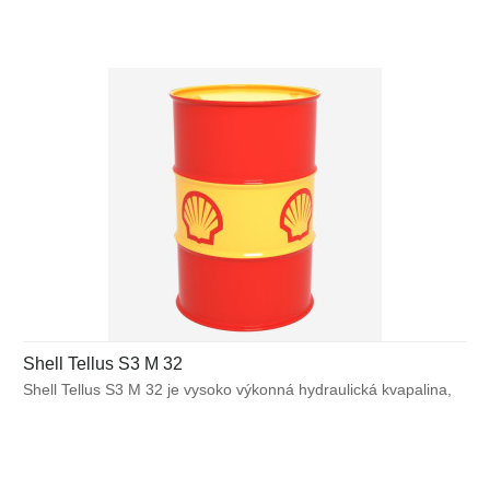
aplikáciách, v ktorých hrozí kontaminácia vodou, a je dôležitá
čistota a ochrana proti tvorbe pevných usadenín spolu s
požiadavkou na široký rozsah prevádzkových teplôt.
Shell Tellus S3 M 32
Shell Tellus S3 M 32 je vysoko výkonná hydraulická kvapalina,
ktorá využíva unikátnu technológiu bez obsahu zinku pre
zabezpečenie výnimočnej ochrany a výkonu vo väčšine
výrobných a mnohých mobilných zariadeniach. Bráni poruchám
spôsobeným vplyvom teplôt alebo mechanického namáhania