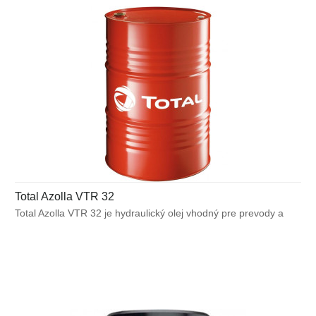
Total Azolla VTR 32
Total Azolla VTR 32 je hydraulický olej vhodný pre prevody a
hydrodynamické spojky, výrobok špeciálne vyvinutý tak, aby
vyhovoval požiadavkám nejrôznejších prevodov, súkolí a spojok
VOITH TURBO.