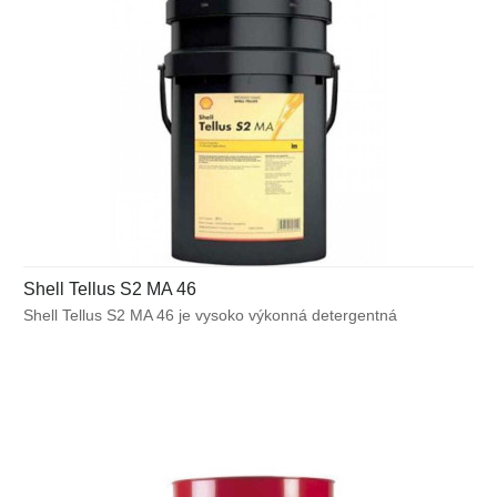
Shell Tellus S2 MA 46
Shell Tellus S2 MA 46 je vysoko výkonná detergentná
hydraulická kvapalina s vynikajúcimi emulgačnými
schopnosťami. Obsahuje unikátnu technológiu proti opotrebeniu
bez obsahu popola, vďaka ktorej poskytuje spoľahlivý výkon
v aplikáciách, kde hrozí kontaminácia vodou (obrábacie
kvapaliny) alebo v aplikáciách, pre ktoré je dôležitá čistota
a ochrana proti tvorbe pevných usadenín.