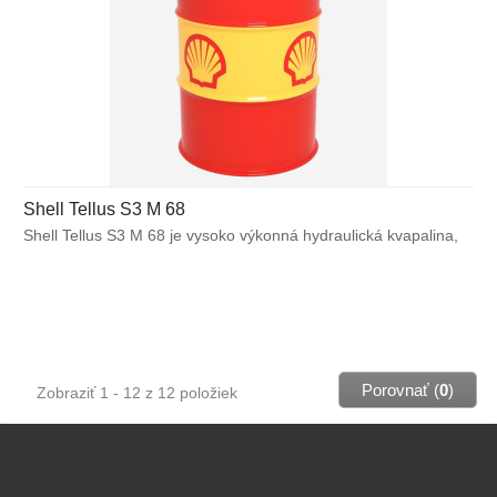
Shell Tellus S3 M 68
Shell Tellus S3 M 68 je vysoko výkonná hydraulická kvapalina,
ktorá využíva unikátnu technológiu bez obsahu zinku pre
zabezpečenie výnimočnej ochrany a výkonu vo väčšine
výrobných a mnohých mobilných zariadeniach. Bráni poruchám
spôsobeným vplyvom teplôt alebo mechanického namáhania
a pomáha predchádzať tvorbe škodlivých usadenín, ktoré môžu
znížiť účinnosť hydraulického systému.
Porovnať (
0
)
Zobraziť 1 - 12 z 12 položiek