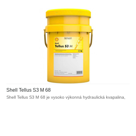
znížiť účinnosť hydraulického systému.
Shell Tellus S3 M 68
Shell Tellus S3 M 68 je vysoko výkonná hydraulická kvapalina,
ktorá využíva unikátnu technológiu bez obsahu zinku pre
zabezpečenie výnimočnej ochrany a výkonu vo väčšine
výrobných a mnohých mobilných zariadeniach. Bráni poruchám
spôsobeným vplyvom teplôt alebo mechanického namáhania
a pomáha predchádzať tvorbe škodlivých usadenín, ktoré môžu
znížiť účinnosť hydraulického systému.