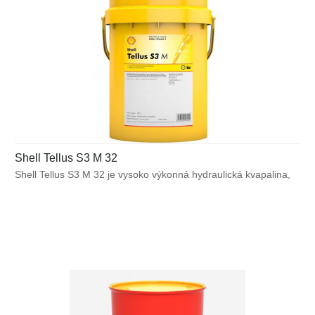
Shell Tellus S3 M 32
Shell Tellus S3 M 32 je vysoko výkonná hydraulická kvapalina,
ktorá využíva unikátnu technológiu bez obsahu zinku pre
zabezpečenie výnimočnej ochrany a výkonu vo väčšine
výrobných a mnohých mobilných zariadeniach. Bráni poruchám
spôsobeným vplyvom teplôt alebo mechanického namáhania
a pomáha predchádzať tvorbe škodlivých usadenín, ktoré môžu
znížiť účinnosť hydraulického systému.