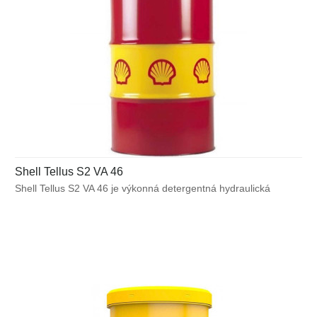
Shell Tellus S2 VA 46
Shell Tellus S2 VA 46 je výkonná detergentná hydraulická
kvapalina s vynikajúcimi emulgačnými schopnosťami. Obsahuje
technológiu proti opotrebeniu na báze zinku, vďaka ktorej
poskytuje spoľahlivý výkon v stavebných a mobilných
aplikáciách, v ktorých hrozí kontaminácia vodou, a je dôležitá
čistota a ochrana proti tvorbe pevných usadenín spolu s
požiadavkou na široký rozsah prevádzkových teplôt.