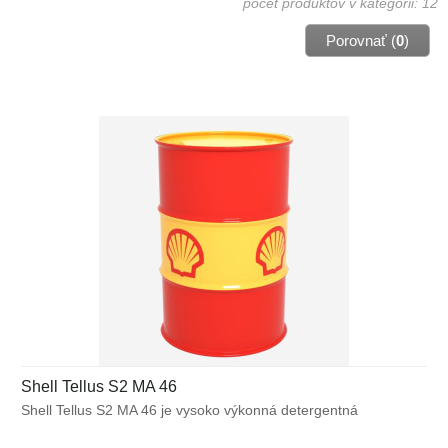
počet produktov v kategórii: 12
Porovnať (
0
)
Shell Tellus S2 MA 46
Shell Tellus S2 MA 46 je vysoko výkonná detergentná
hydraulická kvapalina s vynikajúcimi emulgačnými