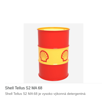
schopnosťami. Obsahuje unikátnu technológiu proti opotrebeniu
bez obsahu popola, vďaka ktorej poskytuje spoľahlivý výkon
v aplikáciách, kde hrozí kontaminácia vodou (obrábacie
kvapaliny) alebo v aplikáciách, pre ktoré je dôležitá čistota
a ochrana proti tvorbe pevných usadenín.
Shell Tellus S2 MA 68
Shell Tellus S2 MA 68 je vysoko výkonná detergentná
hydraulická kvapalina s vynikajúcimi emulgačnými
schopnosťami. Obsahuje unikátnu technológiu proti opotrebeniu