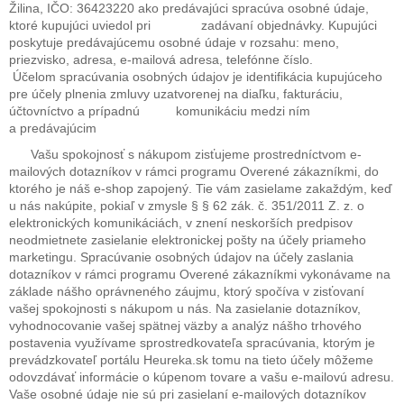
Žilina, IČO: 36423220 ako predávajúci spracúva osobné údaje,
ktoré kupujúci uviedol pri zadávaní objednávky. Kupujúci
poskytuje predávajúcemu osobné údaje v rozsahu: meno,
priezvisko, adresa, e-mailová adresa, telefónne číslo.
Účelom spracúvania osobných údajov je identifikácia kupujúceho
pre účely plnenia zmluvy uzatvorenej na diaľku, fakturáciu,
účtovníctvo a prípadnú komunikáciu medzi ním
a predávajúcim
Vašu spokojnosť s nákupom zisťujeme prostredníctvom e-
mailových dotazníkov v rámci programu Overené zákazníkmi, do
ktorého je náš e-shop zapojený. Tie vám zasielame zakaždým, keď
u nás nakúpite, pokiaľ v zmysle § § 62 zák. č. 351/2011 Z. z. o
elektronických komunikáciách, v znení neskorších predpisov
neodmietnete zasielanie elektronickej pošty na účely priameho
marketingu. Spracúvanie osobných údajov na účely zaslania
dotazníkov v rámci programu Overené zákazníkmi vykonávame na
základe nášho oprávneného záujmu, ktorý spočíva v zisťovaní
vašej spokojnosti s nákupom u nás. Na zasielanie dotazníkov,
vyhodnocovanie vašej spätnej väzby a analýz nášho trhového
postavenia využívame sprostredkovateľa spracúvania, ktorým je
prevádzkovateľ portálu Heureka.sk tomu na tieto účely môžeme
odovzdávať informácie o kúpenom tovare a vašu e-mailovú adresu.
Vaše osobné údaje nie sú pri zasielaní e-mailových dotazníkov