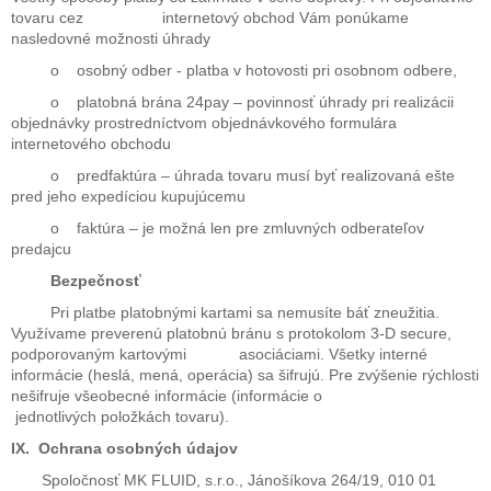
tovaru cez internetový obchod Vám ponúkame
nasledovné možnosti úhrady
o osobný odber - platba v hotovosti pri osobnom odbere,
o platobná brána 24pay – povinnosť úhrady pri realizácii
objednávky prostredníctvom objednávkového formulára
internetového obchodu
o predfaktúra – úhrada tovaru musí byť realizovaná ešte
pred jeho expedíciou kupujúcemu
o faktúra – je možná len pre zmluvných odberateľov
predajcu
Bezpečnosť
Pri platbe platobnými kartami sa nemusíte báť zneužitia.
Využívame preverenú platobnú bránu s protokolom 3-D secure,
podporovaným kartovými asociáciami. Všetky interné
informácie (heslá, mená, operácia) sa šifrujú. Pre zvýšenie rýchlosti
nešifruje všeobecné informácie (informácie o
jednotlivých položkách tovaru).
IX. Ochrana osobných údajov
Spoločnosť MK FLUID, s.r.o., Jánošíkova 264/19, 010 01