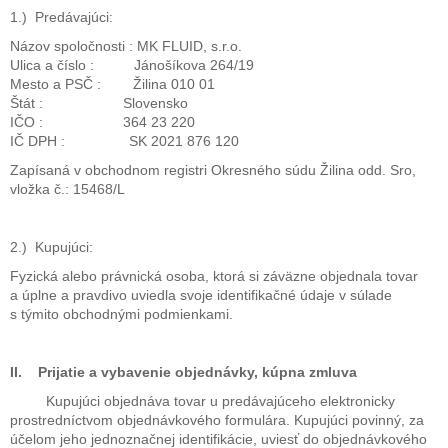
1.)
Predávajúci:
Názov spoločnosti : MK FLUID, s.r.o.
Ulica a číslo : Jánošíkova 264/19
Mesto a PSČ : Žilina 010 01
Štát : Slovensko
IČO : 364 23 220
IČ DPH : SK 2021 876 120
Zapísaná v obchodnom registri Okresného súdu Žilina odd. Sro,
vložka č.: 15468/L
2.)
Kupujúci:
Fyzická alebo právnická osoba, ktorá si záväzne objednala tovar
a úplne a pravdivo uviedla svoje identifikačné údaje v súlade
s týmito obchodnými podmienkami.
II. Prijatie a vybavenie objednávky, kúpna zmluva
Kupujúci objednáva tovar u predávajúceho elektronicky
prostredníctvom objednávkového formulára. Kupujúci povinný, za
účelom jeho jednoznačnej identifikácie, uviesť do objednávkového