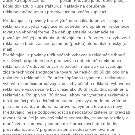
Zásielku odporúčame poistiť. K tovaru je potrebné pripojiť
kópiu dokladu o kúpe (faktúru). Náklady na doručenie
reklamovaného tovaru predávajúcemu znáša kupujúci.
Predávajúci je povinný bez zbytočného odkladu potvrdiť prijatie
reklamácie a vydať kupujúcemu potvrdenie o uplatnení reklamácie
tovaru vo vhodnej forme. Za deň uplatnenia reklamácie sa
považuje deň jej doručenia predávajúcemu. Potvrdenie o vybavení
reklamácie bude zaslané písomne (poštou) alebo elektronicky (e-
mail).
Predávajúci je povinný určiť spôsob vybavenia reklamácie ihneď,
v zložitých prípadoch do 3 pracovných dní odo dňa uplatnenia
reklamácie. V odôvodnených prípadoch, najmä ak sa vyžaduje
zložité technické zhodnotenie tovaru najneskôr do 30 dni odo dňa
uplatnenia reklamácie. Po určení spôsobu vybavenia reklamácie
vybaví reklamáciu predávajúci bez zbytočného odkladu. Vybavenie
reklamácie však nesmie byť dlhšie ako 30 dní odo dňa uplatnenia
reklamácie. Po uplynutí 30 dňovej lehoty na vybavenie reklamácie
má kupujúci právo odstúpiť od kúpnej zmluvy a bude mu vrátená
plná suma za tovar alebo má právo na výmenu tovaru za nový.
Predávajúci nesie zodpovednosť za nedostatky zistené pri prevzatí
tovaru. Kupujúci je povinný takéto nedostatky, prípadne rozdiely v
množstve reklamovať písomne do 7 pracovných dní odo dňa
prevzatia tovaru. V prípade, zistenia nedostatkov tovaru pri