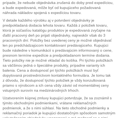
prípade, že nebude objednávka zrušená do doby pred expedíciou,
a bude expedovaná, môže byť od kupujúceho požadovaná
náhrada nákladov spojená s expedíciou tovaru.
V detaile každého výrobku aj v potvrdení objednávky je
predpokladaná dodacia lehota tovaru. Každá z položiek tovaru,
ktorá je súčasťou katalógu produktov je expedovaná zvyčajne na
ďalší pracovný deň po prijatí objednávky, najneskôr však do 3
pracovných dní. Položky bez uvedenej ceny je možné objednávať
len po predchádzajúcom kontaktovaní predávajúceho. Kupujúci
bude následne v komunikácií s predávajúcim informovaný o cene,
presnom termíne expedície a predpokladanom termíne dodania.
Tieto položky nie je možné vkladať do košíka. Pri týchto položkách
sa väčšinou jedná o špeciálne produkty, prípadne varianty ich
balenia. Cena a dostupnosť pri týchto položkách musí byť
dopytovaná prostredníctvom kontaktného formulára. Je tomu tak
z dôvodu, že dostupnosť týchto položiek je vždy konzultovaná
priamo s výrobcom a ich cena vždy závisí od momentálnej ceny
vstupných surovín na medzinárodných trhoch.
Uzatvorením kúpnej zmluvy kupujúci potvrdzuje, že sa zoznámil s
týmito obchodnými podmienkami, vrátane reklamačných
podmienok, a že s nimi súhlasí. Na tieto obchodné podmienky a
reklamačný poriadok je kupujúci dostatočným spôsobom samotným