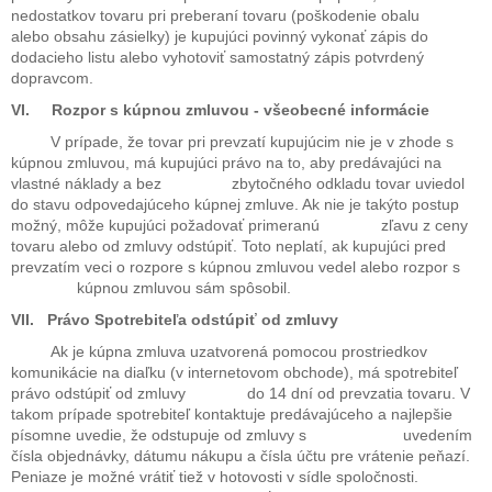
nedostatkov tovaru pri preberaní tovaru (poškodenie obalu
alebo obsahu zásielky) je kupujúci povinný vykonať zápis do
dodacieho listu alebo vyhotoviť samostatný zápis potvrdený
dopravcom.
VI. Rozpor s kúpnou zmluvou - všeobecné informácie
V prípade, že tovar pri prevzatí kupujúcim nie je v zhode s
kúpnou zmluvou, má kupujúci právo na to, aby predávajúci na
vlastné náklady a bez zbytočného odkladu tovar uviedol
do stavu odpovedajúceho kúpnej zmluve. Ak nie je takýto postup
možný, môže kupujúci požadovať primeranú zľavu z ceny
tovaru alebo od zmluvy odstúpiť. Toto neplatí, ak kupujúci pred
prevzatím veci o rozpore s kúpnou zmluvou vedel alebo rozpor s
kúpnou zmluvou sám spôsobil.
VII. Právo Spotrebiteľa odstúpiť od zmluvy
Ak je kúpna zmluva uzatvorená pomocou prostriedkov
komunikácie na diaľku (v internetovom obchode), má spotrebiteľ
právo odstúpiť od zmluvy do 14 dní od prevzatia tovaru. V
takom prípade spotrebiteľ kontaktuje predávajúceho a najlepšie
písomne uvedie, že odstupuje od zmluvy s uvedením
čísla objednávky, dátumu nákupu a čísla účtu pre vrátenie peňazí.
Peniaze je možné vrátiť tiež v hotovosti v sídle spoločnosti.