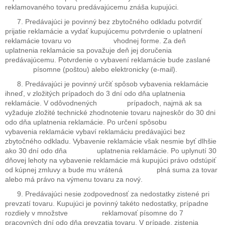
reklamovaného tovaru predávajúcemu znáša kupujúci.
7. Predávajúci je povinný bez zbytočného odkladu potvrdiť
prijatie reklamácie a vydať kupujúcemu potvrdenie o uplatnení
reklamácie tovaru vo vhodnej forme. Za deň
uplatnenia reklamácie sa považuje deň jej doručenia
predávajúcemu. Potvrdenie o vybavení reklamácie bude zaslané
písomne (poštou) alebo elektronicky (e-mail).
8. Predávajúci je povinný určiť spôsob vybavenia reklamácie
ihneď, v zložitých prípadoch do 3 dní odo dňa uplatnenia
reklamácie. V odôvodnených prípadoch, najmä ak sa
vyžaduje zložité technické zhodnotenie tovaru najneskôr do 30 dni
odo dňa uplatnenia reklamácie. Po určení spôsobu
vybavenia reklamácie vybaví reklamáciu predávajúci bez
zbytočného odkladu. Vybavenie reklamácie však nesmie byť dlhšie
ako 30 dní odo dňa uplatnenia reklamácie. Po uplynutí 30
dňovej lehoty na vybavenie reklamácie má kupujúci právo odstúpiť
od kúpnej zmluvy a bude mu vrátená plná suma za tovar
alebo má právo na výmenu tovaru za nový.
9. Predávajúci nesie zodpovednosť za nedostatky zistené pri
prevzatí tovaru. Kupujúci je povinný takéto nedostatky, prípadne
rozdiely v množstve reklamovať písomne do 7
pracovných dní odo dňa prevzatia tovaru. V prípade, zistenia