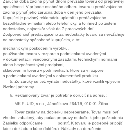
Záručná doba začína plynúť dňom prevzatia tovaru od prepravnej
spoločnosti. V prípade osobného odberu tovaru u predávajúceho
začína plynúť jeho záručná doba v deň jeho prevzatia.
Kupujúci je povinný reklamáciu uplatniť u predávajúceho
bezodkladne e-mailom alebo telefonicky, a to ihneď po zistení
nedostatkov, najneskôr však do 7 pracovných dní.
Zodpovednosť predávajúceho za nedostatky tovaru sa nevzťahuje
na nedostatky spôsobené kupujúcim, a to:
mechanickým poškodením výrobku,
používaním tovaru v rozpore s podmienkami uvedenými
v dokumentácii, všeobecnými zásadami, technickými normami
alebo bezpečnostnými predpismi,
skladovaním tovaru v podmienkach, ktoré sú v rozpore
s podmienkami uvedenými v dokumentácii produktu.
5. Zo záruky sú tiež vyňaté nedostatky, ktoré vznikli vplyvom
živelnej pohromy.
6. Reklamovaný tovar je potrebné doručiť na adresu:
MK FLUID, s.r.o., Jánošíkova 264/19, 010 01 Žilina.
Tovar zaslaný na dobierku nepreberáme. Tovar musí byť
vhodne zabalený, aby počas prepravy nedošlo k jeho poškodeniu.
Zásielku odporúčame poistiť. K tovaru je potrebné pripojiť
kópiu dokladu o kúpe (faktúru). Náklady na doručenie