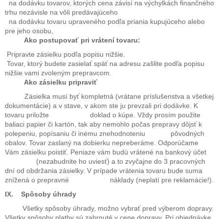
na dodávku tovarov, ktorých cena závisí na výchylkách finančného
trhu nezávisle na vôli predávajúceho
na dodávku tovaru upraveného podľa priania kupujúceho alebo
pre jeho osobu,
Ako postupovať pri vrátení tovaru:
Pripravte zásielku podľa popisu nižšie.
Tovar, ktorý budete zasielať späť na adresu zašlite podľa popisu
nižšie vami zvoleným prepravcom.
Ako zásielku pripraviť
Zásielka musí byť kompletná (vrátane príslušenstva a všetkej
dokumentácie) a v stave, v akom ste ju prevzali pri dodávke. K
tovaru priložte doklad o kúpe. Vždy prosím použite
baliaci papier či kartón, tak aby nemohlo počas prepravy dôjsť k
polepeniu, popísaniu či inému znehodnoteniu pôvodných
obalov. Tovar zaslaný na dobierku nepreberáme. Odporúčame
Vám zásielku poistiť. Peniaze vám budú vrátené na bankový účet
(nezabudnite ho uviesť) a to zvyčajne do 3 pracovných
dní od obdržania zásielky. V prípade vrátenia tovaru bude suma
znížená o prepravné náklady (neplatí pre reklamácie!).
IX. Spôsoby úhrady
Všetky spôsoby úhrady, možno vybrať pred výberom dopravy.
Všetky spôsoby platby sú zahrnuté v cene dopravy. Pri objednávke