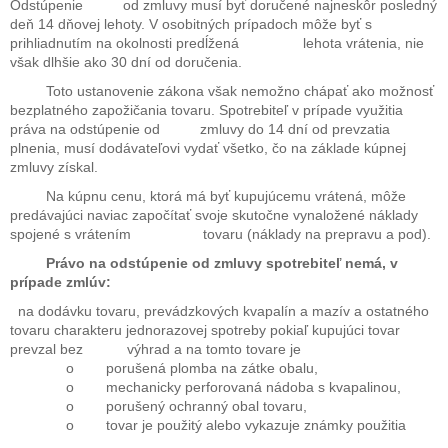
Odstúpenie od zmluvy musí byť doručené najneskôr posledný
deň 14 dňovej lehoty. V osobitných prípadoch môže byť s
prihliadnutím na okolnosti predĺžená lehota vrátenia, nie
však dlhšie ako 30 dní od doručenia.
Toto ustanovenie zákona však nemožno chápať ako možnosť
bezplatného zapožičania tovaru. Spotrebiteľ v prípade využitia
práva na odstúpenie od zmluvy do 14 dní od prevzatia
plnenia, musí dodávateľovi vydať všetko, čo na základe kúpnej
zmluvy získal.
Na kúpnu cenu, ktorá má byť kupujúcemu vrátená, môže
predávajúci naviac započítať svoje skutočne vynaložené náklady
spojené s vrátením tovaru (náklady na prepravu a pod).
Právo na odstúpenie od zmluvy spotrebiteľ nemá, v
prípade zmlúv:
na dodávku tovaru, prevádzkových kvapalín a mazív a ostatného
tovaru charakteru jednorazovej spotreby pokiaľ kupujúci tovar
prevzal bez výhrad a na tomto tovare je
o porušená plomba na zátke obalu,
o mechanicky perforovaná nádoba s kvapalinou,
o porušený ochranný obal tovaru,
o tovar je použitý alebo vykazuje známky použitia