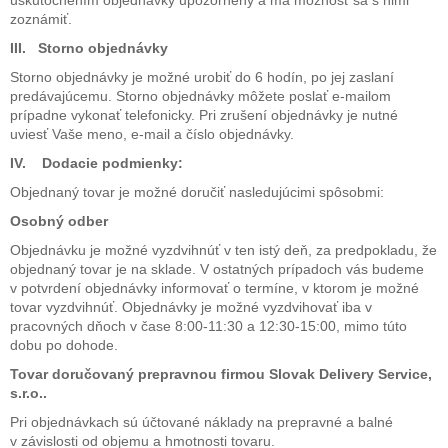
uskutočnením objednávky upozornený a má možnosť sa s nimi
zoznámiť.
III. Storno objednávky
Storno objednávky je možné urobiť do 6 hodín, po jej zaslaní
predávajúcemu. Storno objednávky môžete poslať e-mailom
prípadne vykonať telefonicky. Pri zrušení objednávky je nutné
uviesť Vaše meno, e-mail a číslo objednávky.
IV. Dodacie podmienky
:
Objednaný tovar je možné doručiť nasledujúcimi spôsobmi:
Osobný odber
Objednávku je možné vyzdvihnúť v ten istý deň, za predpokladu, že
objednaný tovar je na sklade. V ostatných prípadoch vás budeme
v potvrdení objednávky informovať o termíne, v ktorom je možné
tovar vyzdvihnúť. Objednávky je možné vyzdvihovať iba v
pracovných dňoch v čase 8:00-11:30 a 12:30-15:00, mimo túto
dobu po dohode.
Tovar doručovaný prepravnou firmou Slovak Delivery Service,
s.r.o..
Pri objednávkach sú účtované náklady na prepravné a balné
v závislosti od objemu a hmotnosti tovaru.