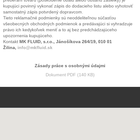
preberaní tovaru (poškodenie obalu alebo obsahu zásielky) je
kupujúci povinný vykonať zápis do dodacieho listu alebo vyhotoviť
samostatný zápis potvrdený dopravcom.
Tieto reklamačné podmienky sú neoddeliteľnou súčasťou
všeobecných obchodných podmienok a predávajúci si vyhradzuje
právo ich kedykoľvek meniť a to aj bez predchádzajúceho
upozornenia kupujúceho.
Kontakt
MK FLUID, s.r.o., Jánošíkova 264/19, 010 01
Žilina,
info@mkfluid.sk
Zásady práce s osobnými údajmi
Dokument PDF (140 KB)