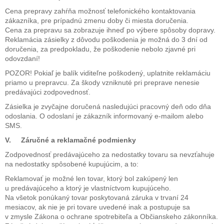
Cena prepravy zahŕňa možnosť telefonického kontaktovania
zákazníka, pre prípadnú zmenu doby či miesta doručenia.
Cena za prepravu sa zobrazuje ihneď po výbere spôsoby dopravy.
Reklamácia zásielky z dôvodu poškodenia je možná do 3 dní od
doručenia, za predpokladu, že poškodenie nebolo zjavné pri
odovzdaní!
POZOR! Pokiaľ je balík viditeľne poškodený, uplatnite reklamáciu
priamo u prepravcu. Za škody vzniknuté pri preprave nenesie
predávajúci zodpovednosť.
Zásielka je zvyčajne doručená nasledujúci pracovný deň odo dňa
odoslania. O odoslaní je zákazník informovaný e-mailom alebo
SMS.
V. Záručné a reklamačné podmienky
Zodpovednosť predávajúceho za nedostatky tovaru sa nevzťahuje
na nedostatky spôsobené kupujúcim, a to:
Reklamovať je možné len tovar, ktorý bol zakúpený len
u predávajúceho a ktorý je vlastníctvom kupujúceho.
Na všetok ponúkaný tovar poskytovaná záruka v trvaní 24
mesiacov, ak nie je pri tovare uvedené inak a postupuje sa
v zmysle Zákona o ochrane spotrebiteľa a Občianskeho zákonníka.