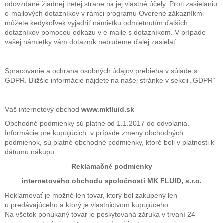
odovzdané žiadnej tretej strane na jej vlastné účely. Proti zasielaniu
e-mailových dotazníkov v rámci programu Overené zákazníkmi
môžete kedykoľvek vyjadriť námietku odmietnutím ďalších
dotazníkov pomocou odkazu v e-maile s dotazníkom. V prípade
vašej námietky vám dotazník nebudeme ďalej zasielať.
Spracovanie a ochrana osobných údajov prebieha v súlade s
GDPR. Bližšie informácie nájdete na našej stránke v sekcii „GDPR“
Váš internetový obchod
www.mkfluid.sk
Obchodné podmienky sú platné od 1.1.2017 do odvolania.
Informácie pre kupujúcich: v prípade zmeny obchodných
podmienok, sú platné obchodné podmienky, ktoré boli v platnosti k
dátumu nákupu.
Reklamačné podmienky
internetového obchodu spoločnosti MK FLUID, s.r.o.
Reklamovať je možné len tovar, ktorý bol zakúpený len
u predávajúceho a ktorý je vlastníctvom kupujúceho.
Na všetok ponúkaný tovar je poskytovaná záruka v trvaní 24