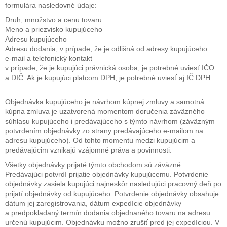
formulára nasledovné údaje:
Druh, množstvo a cenu tovaru
Meno a priezvisko kupujúceho
Adresu kupujúceho
Adresu dodania, v prípade, že je odlišná od adresy kupujúceho
e-mail a telefonický kontakt
v prípade, že je kupujúci právnická osoba, je potrebné uviesť IČO
a DIČ. Ak je kupujúci platcom DPH, je potrebné uviesť aj IČ DPH.
Objednávka kupujúceho je návrhom kúpnej zmluvy a samotná
kúpna zmluva je uzatvorená momentom doručenia záväzného
súhlasu kupujúceho i predávajúceho s týmto návrhom (záväzným
potvrdením objednávky zo strany predávajúceho e-mailom na
adresu kupujúceho). Od tohto momentu medzi kupujúcim a
predávajúcim vznikajú vzájomné práva a povinnosti.
Všetky objednávky prijaté týmto obchodom sú záväzné.
Predávajúci potvrdí prijatie objednávky kupujúcemu. Potvrdenie
objednávky zasiela kupujúci najneskôr nasledujúci pracovný deň po
prijatí objednávky od kupujúceho. Potvrdenie objednávky obsahuje
dátum jej zaregistrovania, dátum expedície objednávky
a predpokladaný termín dodania objednaného tovaru na adresu
určenú kupujúcim. Objednávku možno zrušiť pred jej expedíciou. V