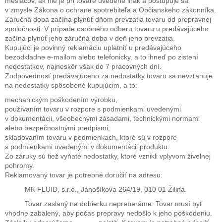
mesiacov, ak nie je pri tovare uvedené inak a postupuje sa
v zmysle Zákona o ochrane spotrebiteľa a Občianskeho zákonníka.
Záručná doba začína plynúť dňom prevzatia tovaru od prepravnej
spoločnosti. V prípade osobného odberu tovaru u predávajúceho
začína plynúť jeho záručná doba v deň jeho prevzatia.
Kupujúci je povinný reklamáciu uplatniť u predávajúceho
bezodkladne e-mailom alebo telefonicky, a to ihneď po zistení
nedostatkov, najneskôr však do 7 pracovných dní.
Zodpovednosť predávajúceho za nedostatky tovaru sa nevzťahuje
na nedostatky spôsobené kupujúcim, a to:
mechanickým poškodením výrobku,
používaním tovaru v rozpore s podmienkami uvedenými
v dokumentácii, všeobecnými zásadami, technickými normami
alebo bezpečnostnými predpismi,
skladovaním tovaru v podmienkach, ktoré sú v rozpore
s podmienkami uvedenými v dokumentácii produktu.
Zo záruky sú tiež vyňaté nedostatky, ktoré vznikli vplyvom živelnej
pohromy.
Reklamovaný tovar je potrebné doručiť na adresu:
MK FLUID, s.r.o., Jánošíkova 264/19, 010 01 Žilina.
Tovar zaslaný na dobierku nepreberáme. Tovar musí byť
vhodne zabalený, aby počas prepravy nedošlo k jeho poškodeniu.